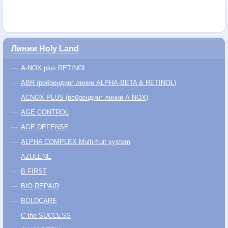
Линии Holy Land
A-NOX plus RETINOL
ABR (ребрендинг линии ALPHA-BETA & RETINOL)
ACNOX PLUS (ребрендинг линии A-NOX)
AGE CONTROL
AGE DEFENSE
ALPHA COMPLEX Multi-fruit system
AZULENE
B FIRST
BIO REPAIR
BOLDCARE
C the SUCCESS