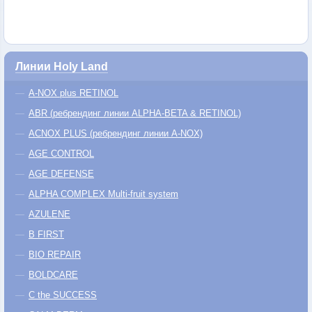
Линии Holy Land
A-NOX plus RETINOL
ABR (ребрендинг линии ALPHA-BETA & RETINOL)
ACNOX PLUS (ребрендинг линии A-NOX)
AGE CONTROL
AGE DEFENSE
ALPHA COMPLEX Multi-fruit system
AZULENE
B FIRST
BIO REPAIR
BOLDCARE
C the SUCCESS