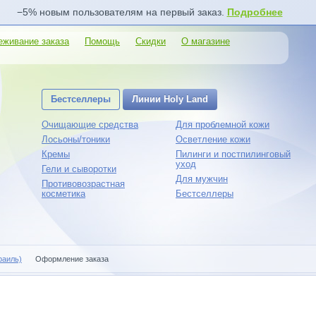
−5% новым пользователям на первый заказ.
Подробнее
еживание заказа
Помощь
Скидки
О магазине
Бестселлеры
Линии Holy Land
Очищающие средства
Для проблемной кожи
Лосьоны/тоники
Осветление кожи
Кремы
Пилинги и постпилинговый
уход
Гели и сыворотки
Для мужчин
Противовозрастная
косметика
Бестселлеры
раиль)
Оформление заказа