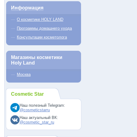
Информация
О косметике HOLY LAND
Программы домашнего ухода
Консультации косметолога
Магазины косметики
Holy Land
Москва
Cosmetic Star
Наш полезный Telegram:
@cosmeticstarru
Наш актуальный ВК:
@cosmetic_star_ru