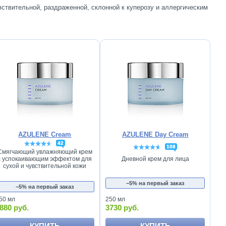
вствительной, раздраженной, склонной к куперозу и аллергическим
AZULENE Cream
AZULENE Day Cream
42
108
Смягчающий увлажняющий крем
с успокаивающим эффектом для
Дневной крем для лица
сухой и чувствительной кожи
−5% на первый заказ
−5% на первый заказ
50 мл
250 мл
880 руб.
3730 руб.
КУПИТЬ
КУПИТЬ