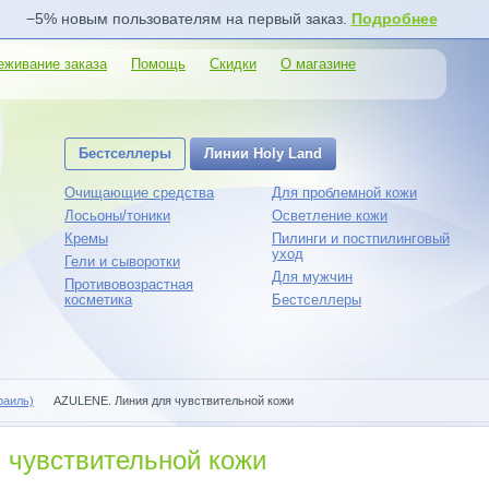
−5% новым пользователям на первый заказ.
Подробнее
еживание заказа
Помощь
Скидки
О магазине
Бестселлеры
Линии Holy Land
Очищающие средства
Для проблемной кожи
Лосьоны/тоники
Осветление кожи
Кремы
Пилинги и постпилинговый
уход
Гели и сыворотки
Для мужчин
Противовозрастная
косметика
Бестселлеры
раиль)
AZULENE. Линия для чувствительной кожи
 чувствительной кожи