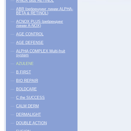
A-NOX plus RETINOL
ABR (ребрендинг линии ALPHA-
BETA & RETINOL)
ACNOX PLUS (ребрендинг
линии A-NOX)
AGE CONTROL
AGE DEFENSE
ALPHA COMPLEX Multi-fruit
system
AZULENE
B FIRST
BIO REPAIR
BOLDCARE
C the SUCCESS
CALM DERM
DERMALIGHT
DOUBLE ACTION