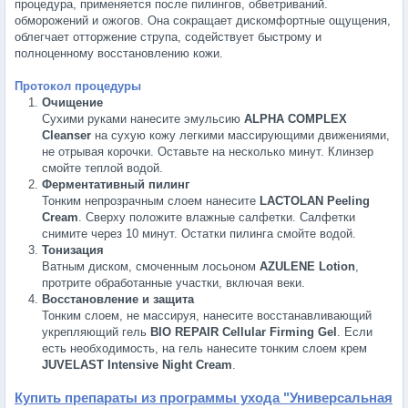
процедура, применяется после пилингов, обветриваний.
обморожений и ожогов. Она сокращает дискомфортные ощущения,
облегчает отторжение струпа, содействует быстрому и
полноценному восстановлению кожи.
Протокол процедуры
Очищение
Сухими руками нанесите эмульсию
ALPHA COMPLEX
Cleanser
на сухую кожу легкими массирующими движениями,
не отрывая корочки. Оставьте на несколько минут. Клинзер
смойте теплой водой.
Ферментативный пилинг
Тонким непрозрачным слоем нанесите
LACTOLAN Peeling
Cream
. Сверху положите влажные салфетки. Салфетки
снимите через 10 минут. Остатки пилинга смойте водой.
Тонизация
Ватным диском, смоченным лосьоном
AZULENE Lotion
,
протрите обработанные участки, включая веки.
Восстановление и защита
Тонким слоем, не массируя, нанесите восстанавливающий
укрепляющий гель
BIO REPAIR Cellular Firming Gel
. Если
есть необходимость, на гель нанесите тонким слоем крем
JUVELAST Intensive Night Cream
.
Купить препараты из программы ухода "Универсальная