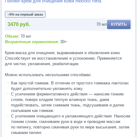
Пилинг-крем для очищения кожи любого типа
−5% на первый заказ
3470 руб.
70 мл
КУПИТЬ
Объем:
70 мл
Возрастные ограничения:
30+
Крем-маска
для очищения, выравнивания и обновления кожи.
Способствует ее восстановлению и успокоению. Применяется
для чистки, увлажнения, реабилитации.
Можно использовать несколькими способами:
Как простой гоммаж. В отличие от простого гоммажа лактолан
будет дополнительно увлажнять кожу.
С усилением ферментативного действия — наносим тонким
слоем, поверх кладем теплую влажную ткань, даем
подействовать, затем снимаем ткань, подсушиваем и далее
скатываем как гоммаж.
С усилением очищающего и увлажняющего действия. Наносим
тонким слоем, смачиваем руки в воде и проводим массаж
по пилингу, повторно смачивая руки по мере высыхания, затем
смываем пилинг.