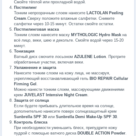
Смойте тёплой или прохладной водой.
Постпилинг
Тонким непрозрачным слоем нанесите
LACTOLAN Peeling
Cream
.Сверху положите влажные салфетки. Снимите
салфетки через 10-15 минут. Остатки смойте остатки.
Постпилинговая маска
Тонким слоем нанесите маску
MYTHOLOGIC Hydro Mask
на
всё лицо, веки, шею и декольте. Смойте водой через 15-20
минут.
Тонизация
Ватный диск смочите лосьоном
AZULENE Lotion
. Протрите
обработанные участки, включая веки.
Увлажнение и защита
Нанесите тонким слоем на кожу лица, не массируя,
укрепляющий восстанавливающий гель
BIO REPAIR Cellular
Firming Gel
.
Можно нанести тонким слоем, массирующими движениями
крем
JUVELAST Intensive Night Cream
.
Защита от солнца
Если будете прибывать длительное время на солнце,
дополнительно нанесите поверх солнцезащитный крем
Sunbrella SPF 30
или
Sunbrella Demi Make-Up SPF 30
.
Контроль блеска
При необходимости уменьшить блеск, припудрите кожу
пудрой с помощью ватного диска
DOUBLE ACTION Powder
.