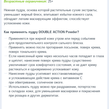
Возрастные ограничения:
25+
Нежная пудра, основа которой растительные сухие экстракты,
уменьшает жирный блеск, впитывает избытки кожного сала,
обладает легким маскирующим эффектом, способствует
успокоению кожи.
Как применять пудру DOUBLE ACTION Powder?
Применяется при жирной коже утром или перед событием
для продолжительного контроля сального блеска.
Применять можно после протирания лосьоном, поверх крема,
поверх тонального крема.
Если нанесенный крем через несколько часов попадает в глаза
и щиплет, нанесение поверх крема пудры существенно
увеличивает срок комфортного состояния, и не дает крему
растекаться и одновременно успокаивает кожу.
Нанесение пудры усиливает восстанавливающее
и успокаивающее действие крема с витамином С
при обветривании, солнечном ожоге.
Использовать пудру можно при раздражении, потертостях
в складках кожи, для уменьшения маскировки и покраснения
при розацеа и других дерматитах.