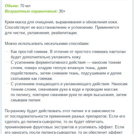
Объем:
70 мл
Возрастные ограничения:
30+
Крем-маска
для очищения, выравнивания и обновления кожи.
Способствует ее восстановлению и успокоению. Применяется
для чистки, увлажнения, реабилитации.
Можно использовать несколькими способами:
Как простой гоммаж. В отличие от простого гоммажа лактолан
будет дополнительно увлажнять кожу.
С усилением ферментативного действия — наносим тонким
слоем, поверх кладем теплую влажную ткань, даем
подействовать, затем снимаем ткань, подсушиваем и далее
скатываем как гоммаж.
С усилением очищающего и увлажняющего действия. Наносим
тонким слоем, смачиваем руки в воде и проводим массаж
по пилингу, повторно смачивая руки по мере высыхания, затем
смываем пилинг.
По-разному
будет действовать этот пилинг и в зависимости
от последовательности применения разных препаратов: Если его
сделать до пилинга-сыворотки, то он будет облегчать
проникновение фруктовых экстрактов и усиливать эффект. Если
его наносить после пилинга-сыворотки, то он обеспечит эффект