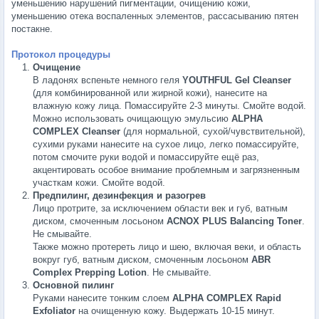
уменьшению нарушений пигментации, очищению кожи,
уменьшению отека воспаленных элементов, рассасыванию пятен
постакне.
Протокол процедуры
Очищение
В ладонях вспеньте немного геля
YOUTHFUL Gel Cleanser
(для комбинированной или жирной кожи), нанесите на
влажную кожу лица. Помассируйте 2-3 минуты. Смойте водой.
Можно использовать очищающую эмульсию
ALPHA
COMPLEX Cleanser
(для нормальной, сухой/чувствительной),
сухими руками нанесите на сухое лицо, легко помассируйте,
потом смочите руки водой и помассируйте ещё раз,
акцентировать особое внимание проблемным и загрязненным
участкам кожи. Смойте водой.
Предпилинг, дезинфекция и разогрев
Лицо протрите, за исключением области век и губ, ватным
диском, смоченным лосьоном
ACNOX PLUS Balancing Toner
.
Не смывайте.
Также можно протереть лицо и шею, включая веки, и область
вокруг губ, ватным диском, смоченным лосьоном
ABR
Complex Prepping Lotion
. Не смывайте.
Основной пилинг
Руками нанесите тонким слоем
ALPHA COMPLEX Rapid
Exfoliator
на очищенную кожу. Выдержать 10-15 минут.