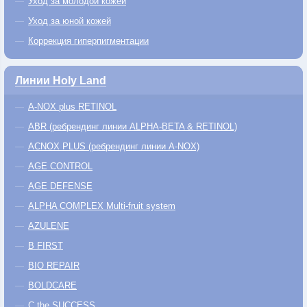
Уход за молодой кожей
Уход за юной кожей
Коррекция гиперпигментации
Линии Holy Land
A-NOX plus RETINOL
ABR (ребрендинг линии ALPHA-BETA & RETINOL)
ACNOX PLUS (ребрендинг линии A-NOX)
AGE CONTROL
AGE DEFENSE
ALPHA COMPLEX Multi-fruit system
AZULENE
B FIRST
BIO REPAIR
BOLDCARE
C the SUCCESS