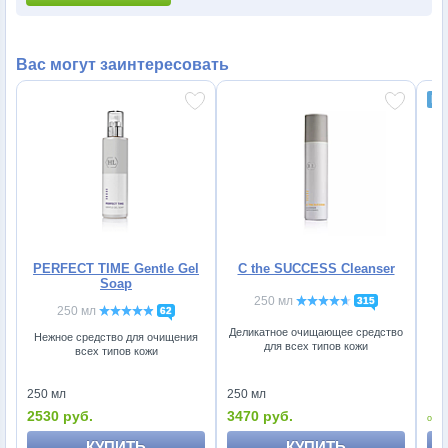
Вас могут заинтересовать
PERFECT TIME Gentle Gel
C the SUCCESS Cleanser
Soap
250 мл
315
250 мл
62
Деликатное очищающее средство
Нежное средство для очищения
для всех типов кожи
всех типов кожи
л
250 мл
250 мл
2530 руб.
3470 руб.
1
КУПИТЬ
КУПИТЬ