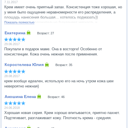
7.11.2017
Крем имеет очень приятный запах. Консистенция тоже хорошая, но
у меня было ощущение неравномерности его распределения, а
площадь нанесения большая... хотелось подмазать))
Кожа реагирует положительно (сохраняет мягкость и
Показать полностью
бархатистость), но выраженного иного эффекта я не заметила, в
отличии от других средств HL.
Возраст: 27
29.06.2017
Покупали в подарок маме. Она в восторге! Особенно от
консистенции. Кожа очень нежная после применения.
Возраст: 35
28.08.2017
крем вообще идеален, использую его на ночь утром кожа шеи
невероятно нежная)
Возраст: 46
24.06.2018
Хорошая новая серия. Крем хорошо впитывается, приятно пахнет.
Подтягивает, разглаживает кожу. Плотность крема - средняя.