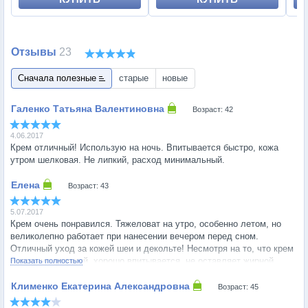
Отзывы
23
Сначала полезные
старые
новые
Возраст: 42
4.06.2017
Крем отличный! Использую на ночь. Впитывается быстро, кожа
утром шелковая. Не липкий, расход минимальный.
Возраст: 43
5.07.2017
Крем очень понравился. Тяжеловат на утро, особенно летом, но
великолепно работает при нанесении вечером перед сном.
Отличный уход за кожей шеи и декольте! Несмотря на то, что крем
довольно плотный, хорошо впитывается, не оставляет жирной
Показать полностью
пленки, ощущения очень приятные.
Возраст: 45