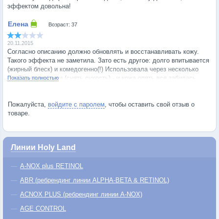
эффектом довольна!
Возраст: 37
20.11.2015
Согласно описанию должно обновлять и восстанавливать кожу.
Такого эффекта не заметила. Зато есть другое: долго впитывается
(жирный блеск) и комедогенно(!) Использовала через несколько
дней после чистки (снять сухость) - и кожа опять вся забилась.
Показать полностью
Сначала не подумала на препарат, но когда случай повторился...
Выбрасывать купленное за такие деньги рука не поднимается.
Поэтому теперь использую так: два раза в неделю каплю
Пожалуйста,
войдите с паролем
, чтобы оставить свой отзыв о
добавляю в ночной крем, перемешиваю и наношу на лицо. При
товаре.
использовании по этому методу поры не забиваются, но такими
темпами я не скоро от него избавлюсь.
Линии Holy Land
A-NOX plus RETINOL
ABR (ребрендинг линии ALPHA-BETA & RETINOL)
ACNOX PLUS (ребрендинг линии A-NOX)
AGE CONTROL