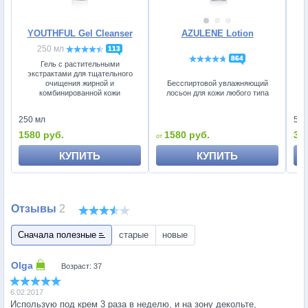
YOUTHFUL Gel Cleanser
AZULENE Lotion
B
250 мл
113
864
Гель с растительными
экстрактами для тщательного
П
очищения жирной и
Бесспиртовой увлажняющий
комбинированной кожи
лосьон для кожи любого типа
50 
250 мл
31
1580 руб.
1580 руб.
КУПИТЬ
КУПИТЬ
Отзывы
2
Сначала полезные
старые
новые
Возраст: 37
6.02.2017
Использую под крем 3 раза в неделю, и на зону декольте,