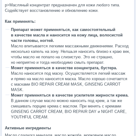
p>Масляный концентрат предназначен для кожи любого типа.
Содействует восстановлению и обновлению кожи.
Как применять:
Препарат может применяться, как самостоятельный
в качестве масла и наносится на кожу лица, волосистой
части головы, ногтей.
Масло впитывается легкими массажными движениями. Расход
несколько капель на зону. Нелшьзя наносить близко к краю век,
чтобы масло не попало на слизистую. Это не страшно,
но неприятно и тогда необходимо смыть препарат.
Может применяться в качестве концентрата, бустера.
Масло наносится под маску. Осуществляется легкий массаж
и прямо на масло наносится маска. Масло хорошо сочетается
с масками BIO REPAIR CREAM MASK, GINSENG CARROT
MASK.
Может применяться в качестве усилителя жирности крема.
В данном случае масло можно наносить под крем, а так же
смешивать порцию крема с маслом. При менять с кремами
GINSENG CARROT CREAM, BIO REPAIR DAY и NIGHT CARE,
YOUTHFUL CREAM.
Активные ингредиенты
Масло сладкого миндаля, масло жожоба, морковное масло,