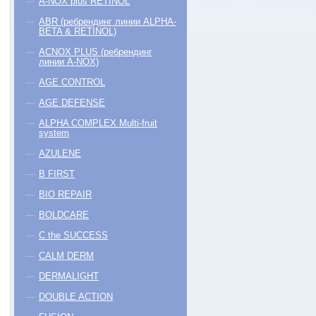
A-NOX plus RETINOL
ABR (ребрендинг линии ALPHA-
BETA & RETINOL)
ACNOX PLUS (ребрендинг
линии A-NOX)
AGE CONTROL
AGE DEFENSE
ALPHA COMPLEX Multi-fruit
system
AZULENE
B FIRST
BIO REPAIR
BOLDCARE
C the SUCCESS
CALM DERM
DERMALIGHT
DOUBLE ACTION