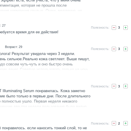
эффект есть, если учесть, что у меня очень
игментация, которая не прошла после
щения кормления грудью. Очень медленно, но
я, надеюсь, что со временем они совсем уйдут,
кой-то из пиллингов, может это ускорит процесс.
: 27
LDCARE Starting Lotion, думаю, он тоже
3
ожи, сыворотку наношу только на ночь, так как у
ребуется время для ее действия!
стенция, днем мне было бы неприяно с ней на
ь самим и делать выводы, с пигментацией очень
Возраст: 29
жно.
3
олога! Результат увидела через 3 недели.
ень сильное.Реально кожа светлеет. Выше пишут,
адо совсем чуть-чуть и оно быстро очень
воих денег. Советую использовать только на ночь
Летом у кого пигмеетация еельзя пользовать
ами!
3
lluminating Serum понравилась. Кожа заметно
ие было только в первые дни. После длительного
 полностью ушло. Первая неделя никакого
ующие две-три недели пользования было видно
ветлеют путем легкого шелушения. Приобрела 22
. 09.20. Затем процесс просто остановился,
о никакого эффекта. Пятна не уходят. То есть
2
стоит ждать. Поверхностные слои эта сыворотка
 понравилось. если наносить тонкий слой, то не