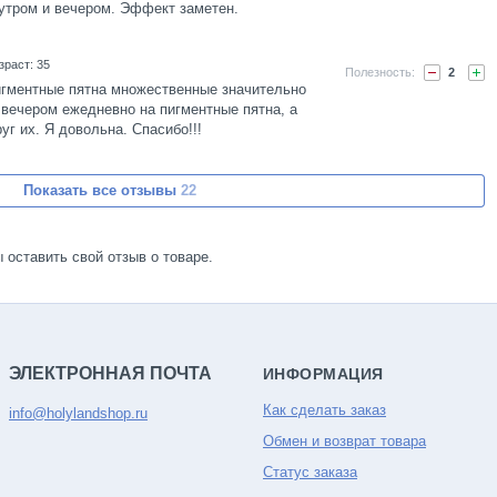
о к косметологу на более серьезные процедуры. в
утром и вечером. Эффект заметен.
ня они были очень яркие после весеннего помыва
ма. Никаким тонаком нельзя было замазать.
зраст: 35
аздо лучше. Наношу тонак, пятна еще видны, но
2
 этим можно жить. Зимой в салон. Да, но помимо
игментные пятна множественные значительно
лась раз в неделю 05 Meline pigment home mask
вечером ежедневно на пигментные пятна, а
жно шелушение от нее, но вместе они работали
г их. Я довольна. Спасибо!!!
ка не давала высохнуть и сморщиться моему лицу.
 высушивала кожу. Рекомендую, но цена кусается.
Показать все отзывы
22
ы оставить свой отзыв о товаре.
ЭЛЕКТРОННАЯ ПОЧТА
ИНФОРМАЦИЯ
Как сделать заказ
info@holylandshop.ru
Обмен и возврат товара
Статус заказа