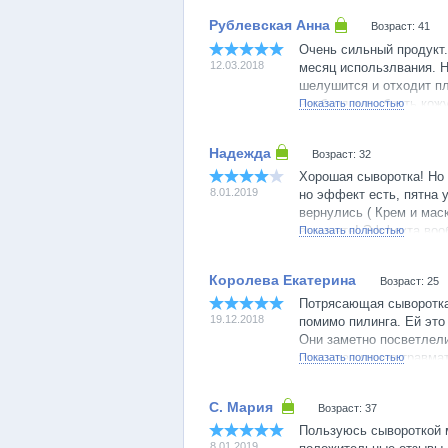
проявляется еще и эффе
Возраст: 41
очень красиво. Если не
можно нанести сверху к
Очень сильный продукт.
Несмотря на мою сверх
12.03.2018
месяц использлвания. Н
отлично: поры не забив
шелушится и отходит пл
Наношу на все лицо, дек
необходимо убрать кожу
Показать полностью
пигментные пятна 1-2 ра
После двух недель при
Возраст: 32
пятна стали почти неза
Хорошая сыворотка! Но н
8.01.2019
но эффект есть, пятна у
вернулись ( Крем и маск
выкинете! Эффекта вооб
Показать полностью
нормальная!
Возраст: 25
Потрясающая сыворотка,
19.12.2018
помимо пилинга. Ей это
Они заметно посветлели
учитывая менее травмат
Показать полностью
пилингами эффект явно
соглашусь с другими ко
Возраст: 37
до полного вписывания,
Продукт достаточно доро
Пользуюсь сывороткой 
8.01.2019