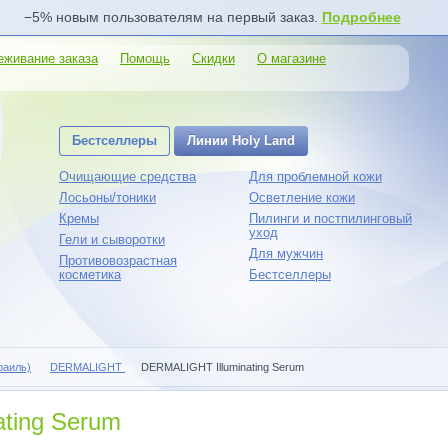
−5% новым пользователям на первый заказ.
Подробнее
еживание заказа
Помощь
Скидки
О магазине
Бестселлеры
Линии Holy Land
Очищающие средства
Для проблемной кожи
Лосьоны/тоники
Осветление кожи
Кремы
Пилинги и постпилинговый
уход
Гели и сыворотки
Для мужчин
Противовозрастная
косметика
Бестселлеры
раиль)
DERMALIGHT
DERMALIGHT Illuminating Serum
ting Serum