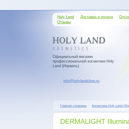
Holy Land
Доставка и оплата
Отсл
Отзывы
Официальный магазин
профессиональной косметики Holy
Land (Израиль)
info@holylandshop.ru
Главная страница
Косметика Holy Land (Из
DERMALIGHT Illumina