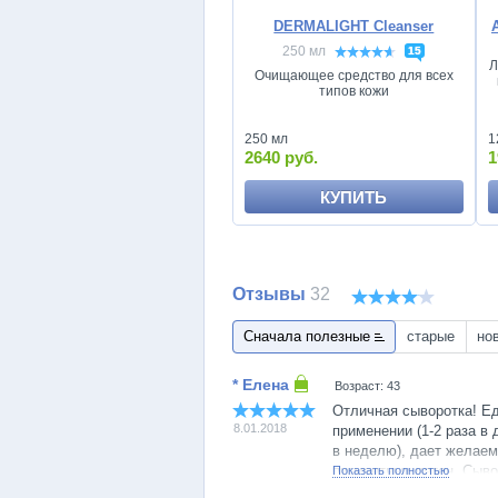
DERMALIGHT Cleanser
250 мл
15
Л
Очищающее средство для всех
типов кожи
1
250 мл
1
2640 руб.
КУПИТЬ
Отзывы
32
Сначала полезные
старые
но
Возраст: 43
Отличная сыворотка! Ед
8.01.2018
применении (1-2 раза в 
в неделю), дает желаем
пигментных пятен. Сыво
Показать полностью
подождать около получа