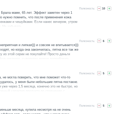
кт подтягивания, кожа натягивается и смотрится
обходимо дополнительное питание/увлажнение,
10
рем.
 Брала маме, 65 лет. Эффект заметен через 1
чувствительную кожу, сыворотка переносится
о нужно помнить, что после применения кожа
ает, никакого раздражения или покраснения!
енками и чешуйками. Если нанес вечером, утром
ольте и на те места на руках, где имеются
. Не забывать.
за в день.
менения кожа заметно посветлела, пигментные
метны. Продуктом очень довольна.
6
еприятная и липкая))) и совсем не впитывается)))
ходят, но когда она закончилась, пятна все так же
у из этой серии не покупайте! Просто деньги
ще никакого, сыворотку можно попробовать,
5
 не могла поверить, что мне поможет что-то
 удалось, у меня были небольшие пятна постакне.
 уже через 1,5 месяца, конечно это не быстро, но
ичный характер продукта по сравнению с
 неплохой. Сыворотка действительно липкая,
мментариями, стоит подождать некоторое время
 особенно стоит это учитывать нанося на ночь.
5
гой, но явно стоит своих денег.
меньше месяца, купила несмотря на не очень