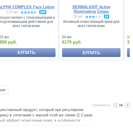
ALPHA COMPLEX Face Lotion
DERMALIGHT Active
Illuminating Cream
125 мл
349
50 мл
19
осьон-пилинг с тонизирующим и
подтягивающим действием для
Активный осветляющий крем для
К
всех типов кожи
всех типов кожи
15 
25 мл
50 мл
38
950 руб.
6170 руб.
КУПИТЬ
КУПИТЬ
вые
14
инственный продукт, который при регулярном
день) в сочетании с маской этой же линии (1-2 раза
ый эффект осветления кожи, в особенности
ротка очень липкая после нанесения: необходимо
са до впитывания/высыхания, и тогда