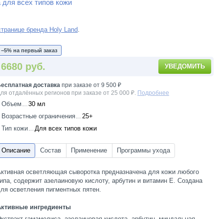
 для всех типов кожи
странице бренда Holy Land
.
−5% на первый заказ
6680 руб.
УВЕДОМИТЬ
есплатная доставка
при заказе от 9 500 ₽
ля отдалённых регионов при заказе от 25 000 ₽.
Подробнее
Объем
30 мл
Возрастные ограничения
25+
Тип кожи
Для всех типов кожи
ктивная осветляющая сыворотка предназначена для кожи любого
ипа, содержит азелаиновую кислоту, арбутин и витамин Е. Создана
ля осветления пигментных пятен.
Активные ингредиенты
кстракт гамамелиса, азелаиновая кислота, арбутин, миндальная