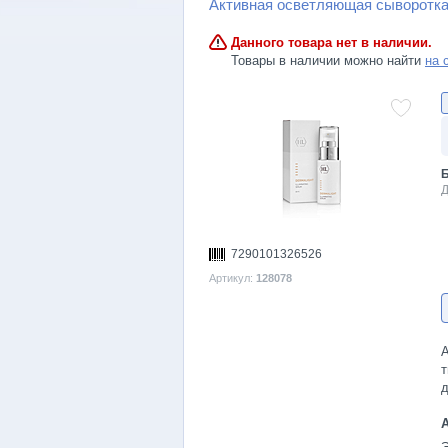
Активная осветляющая сыворотка
Данного товара нет в наличии.
Товары в наличии можно найти
на 
Б
Д
7290101326526
Артикул:
128078
А
т
д
Э