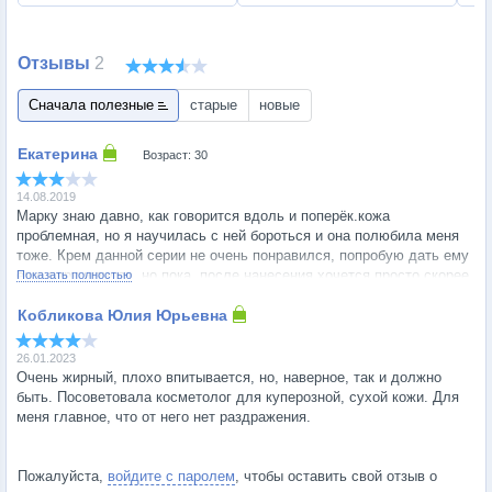
Отзывы
2
Сначала полезные
старые
новые
Возраст: 30
14.08.2019
Марку знаю давно, как говорится вдоль и поперёк.кожа
проблемная, но я научилась с ней бороться и она полюбила меня
тоже. Крем данной серии не очень понравился, попробую дать ему
еще пару шансов, но пока, после нанесения хочется просто скорее
Показать полностью
умыться! Жирная плёнка , ощущение , что в составе только
вазелин и ничего больше! Второй раз не куплю точно.
26.01.2023
Очень жирный, плохо впитывается, но, наверное, так и должно
быть. Посоветовала косметолог для куперозной, сухой кожи. Для
меня главное, что от него нет раздражения.
Пожалуйста,
войдите с паролем
, чтобы оставить свой отзыв о