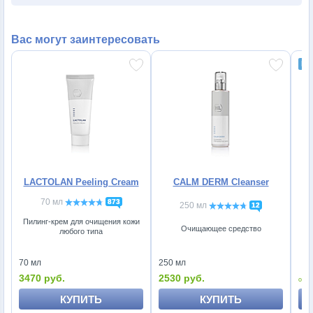
Вас могут заинтересовать
LACTOLAN Peeling Cream
CALM DERM Cleanser
70 мл
873
250 мл
12
Пилинг-крем для очищения кожи
Очищающее средство
любого типа
л
250 мл
70 мл
2530 руб.
1
3470 руб.
КУПИТЬ
КУПИТЬ