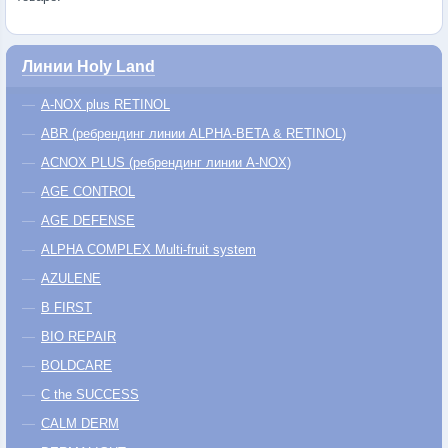
Линии Holy Land
A-NOX plus RETINOL
ABR (ребрендинг линии ALPHA-BETA & RETINOL)
ACNOX PLUS (ребрендинг линии A-NOX)
AGE CONTROL
AGE DEFENSE
ALPHA COMPLEX Multi-fruit system
AZULENE
B FIRST
BIO REPAIR
BOLDCARE
C the SUCCESS
CALM DERM