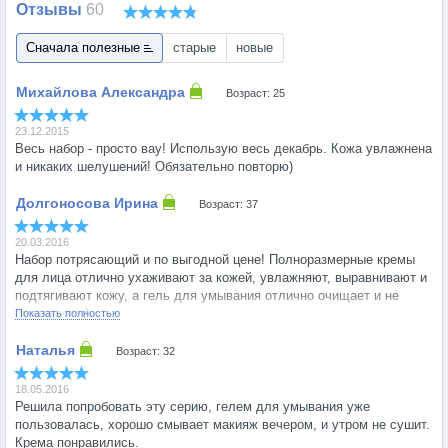
Отзывы
60
Сначала полезные
старые
новые
Возраст: 25
23.12.2015
Весь набор - просто вау! Использую весь декабрь. Кожа увлажнена
и никаких шелушений! Обязательно повторю)
Возраст: 37
20.03.2016
Набор потрясающий и по выгодной цене! Полноразмерные кремы
для лица отлично ухаживают за кожей, увлажняют, выравнивают и
подтягивают кожу, а гель для умывания отлично очищает и не
сушит кожу!
Показать полностью
Возраст: 32
18.05.2016
Решила попробовать эту серию, гелем для умывания уже
пользовалась, хорошо смывает макияж вечером, и утром не сушит.
Крема понравились.