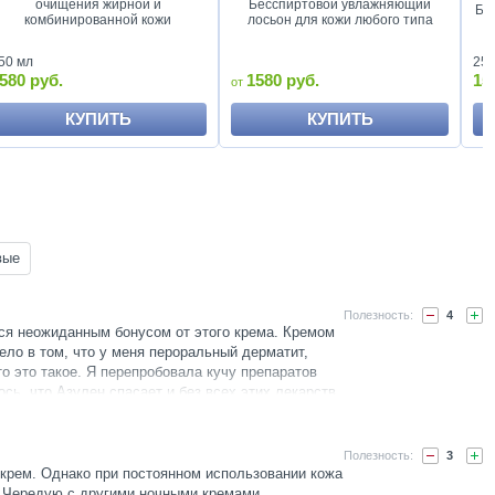
очищения жирной и
Бесспиртовой увлажняющий
Бе
комбинированной кожи
лосьон для кожи любого типа
50 мл
250
580 руб.
1580 руб.
15
КУПИТЬ
КУПИТЬ
вые
4
ся неожиданным бонусом от этого крема. Кремом
дело в том, что у меня пероральный дерматит,
то это такое. Я перепробовала кучу препаратов
сь, что Азулен спасает и без всех этих лекарств.
илась, ходила без единого признака дерматита.
страдает от этой бяки, попробуйте, вдруг это чудо
дназначено))
3
рем. Однако при постоянном использовании кожа
. Чередую с другими ночными кремами