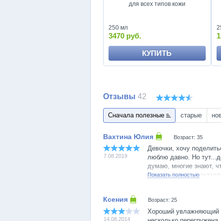
для всех типов кожи
250 мл
2
3470 руб.
1
КУПИТЬ
Отзывы
42
Сначала полезные
старые
но
Возраст: 35
Девочки, хочу поделить
7.08.2019
люблю давно. Но тут...
думаю, многие знают, ч
гормональных, а оказало
Показать полностью
Пока баночка не законч
Вот, может кто-то тоже 
Возраст: 25
не только для меня пре
Хороший увлажняющий к
14.08.2014
несколько перегружена