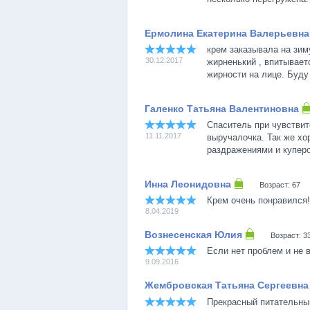
крем заказывала на зим
30.12.2017
жирненький , впитывает
жирности на лице. Буду
Спаситель при чувствит
11.11.2017
выручалочка. Так же хо
раздражениями и купер
Возраст: 67
Крем очень понравился!
8.04.2019
Возраст: 3
Если нет проблем и не 
9.09.2016
Прекрасный питательный