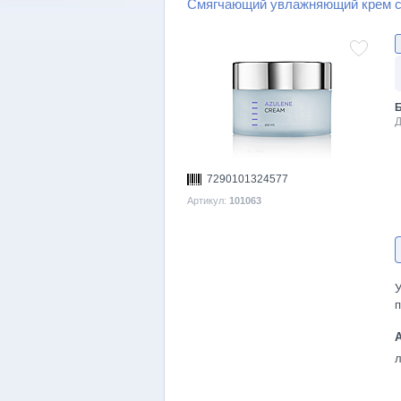
Смягчающий увлажняющий крем с
Б
Д
7290101324577
Артикул:
101063
п
л