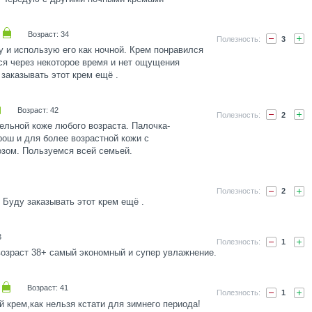
Возраст: 34
3
у и использую его как ночной. Крем понравился
ся через некоторое время и нет ощущения
 заказывать этот крем ещё .
Возраст: 42
2
ельной коже любого возраста. Палочка-
рош и для более возрастной кожи с
озом. Пользуемся всей семьей.
2
 Буду заказывать этот крем ещё .
3
1
возраст 38+ самый экономный и супер увлажнение.
Возраст: 41
1
 крем,как нельзя кстати для зимнего периода!