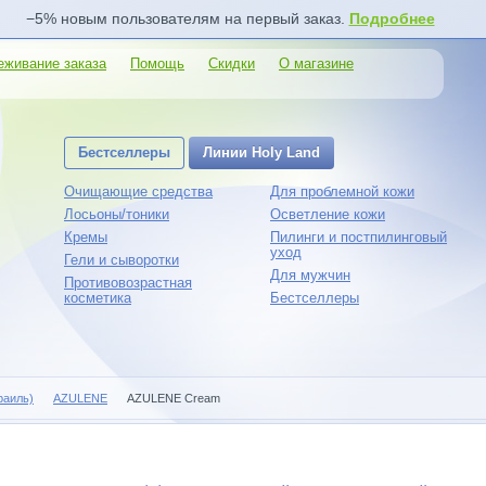
−5% новым пользователям на первый заказ.
Подробнее
еживание заказа
Помощь
Скидки
О магазине
Бестселлеры
Линии Holy Land
Очищающие средства
Для проблемной кожи
Лосьоны/тоники
Осветление кожи
Кремы
Пилинги и постпилинговый
уход
Гели и сыворотки
Для мужчин
Противовозрастная
косметика
Бестселлеры
раиль)
AZULENE
AZULENE Cream