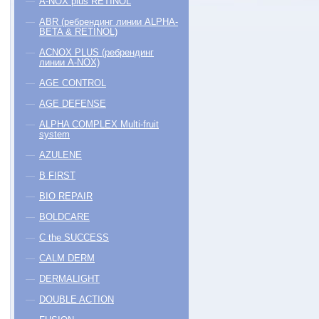
A-NOX plus RETINOL
ABR (ребрендинг линии ALPHA-
BETA & RETINOL)
ACNOX PLUS (ребрендинг
линии A-NOX)
AGE CONTROL
AGE DEFENSE
ALPHA COMPLEX Multi-fruit
system
AZULENE
B FIRST
BIO REPAIR
BOLDCARE
C the SUCCESS
CALM DERM
DERMALIGHT
DOUBLE ACTION