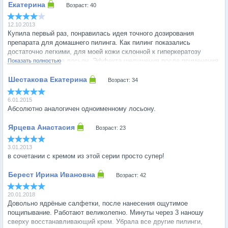
Возраст: 40
12.10.2013
Купила первый раз, понравилась идея точного дозирования
препарата для домашнего пилинга. Как пилинг показались
достаточно легкими, для моей кожи склонной к гиперкератозу
больше похожи на лосьон. Эффекта шелушения после применения
Показать полностью
не заметила вообще, возможно благодаря крему
ALPHA_BETA_RETINOL_Restoring_Cream.
Возраст: 34
Думаю будет удобно брать в путешествия. Планирую купить еще.
6.01.2015
Абсолютно аналогичен одноименному лосьону.
Возраст: 23
3.01.2013
в сочетании с кремом из этой серии просто супер!
Возраст: 42
20.01.2018
Довольно ядрёные салфетки, после нанесения ощутимое
пощипывание. Работают великолепно. Минуты через 3 наношу
сверху восстанавливающий крем. Убрала все другие пилинги,