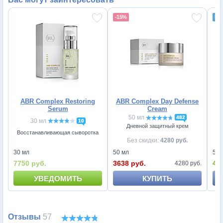
-15%
ABR Complex Restoring
ABR Complex Day Defense
Serum
Cream
50 мл
482
30 мл
10
Дневной защитный крем
В
Восстанавливающая сыворотка
Без скидки:
4280 руб.
50 
30 мл
50 мл
45
7750 руб.
3638 руб.
4280 руб.
УВЕДОМИТЬ
КУПИТЬ
Отзывы
57