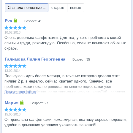
Сначала полезные
старые
новые
Возраст: 41
10.02.2013
Очень довольна салфетками. Для тех, у кого проблема с кожей
спины и груди, рекомендую. Особенно, если не помогают обычные
скрабы.
Возраст: 35
13.02.2014
Пользуюсь чуть более месяца, в течение которого делала этот
пилинг 2 р. в неделю, сейчас хватает одного. Конечно, все
проблемы кожи пока не решила, но многие недостатки уже
исправлены! Особенно, если тактильно изучать кожу))))) - гладкая,
Показать полностью
ровная, мягкая! В комплексе с остальными средствами (в
основном серия C the success) визуально выровнялся цвет лица,
Возраст: 27
поры стали менее заметными, овал лица подтянулся, так
называемые скрытые комедоны исчезли! Сложно оценить действие
15.05.2013
этого препарата в самостоятельном использовании, т.к. не
Оч довольна салфетками, кожа жирная, поэтому хорошо подошли,
доводилось пользовать его соло, но все же, моя оценка -
удобно в домашних условиях ухаживать за кожей!
заслуженная 5!