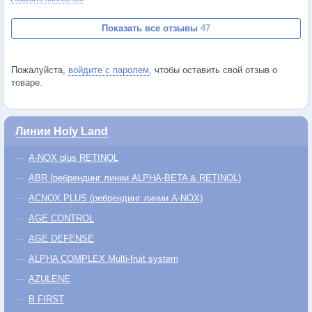
вроде бы никакого результата, но где-то через месяц стало заметно
улучшение внешнего вида лица. Кожа на лице стала более ровная,
Показать все отзывы
47
прыщики стали появляться гораздо реже.
Пожалуйста,
войдите с паролем
, чтобы оставить свой отзыв о
товаре.
Линии Holy Land
A-NOX plus RETINOL
ABR (ребрендинг линии ALPHA-BETA & RETINOL)
ACNOX PLUS (ребрендинг линии A-NOX)
AGE CONTROL
AGE DEFENSE
ALPHA COMPLEX Multi-fruit system
AZULENE
B FIRST