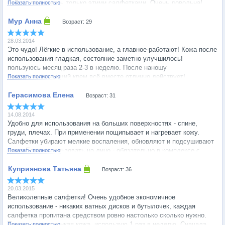
сейчас пользуюсь только этими салфетками. Очень довольна!
Показать полностью
Возраст: 29
28.03.2014
Это чудо! Лёгкие в использование, а главное-работают! Кожа после
использования гладкая, состояние заметно улучшилось!
пользуюсь месяц раза 2-3 в неделю. После наношу
восстанавливающий крем всё вместе отлично действует!
Показать полностью
Возраст: 31
14.08.2014
Удобно для использования на больших поверхностях - спине,
груди, плечах. При применении пощипывает и нагревает кожу.
Салфетки убирают мелкие воспаления, обновляют и подсушивают
кожу. Если использовать на лицо - обязательно в комплексе с
Показать полностью
кремом (для меня).
Возраст: 36
20.03.2015
Великолепные салфетки! Очень удобное экономичное
использование - никаких ватных дисков и бутылочек, каждая
салфетка пропитана средством ровно настолько сколько нужно.
Так как у меня тонкая кожа, использую 1 раз в неделю. Сначала
Показать полностью