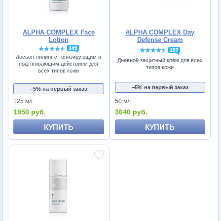
ALPHA COMPLEX Face
ALPHA COMPLEX Day
Lotion
Defense Cream
349
157
Лосьон-пилинг с тонизирующим и
Дневной защитный крем для всех
подтягивающим действием для
типов кожи
всех типов кожи
−5% на первый заказ
−5% на первый заказ
125 мл
50 мл
1950 руб.
3640 руб.
КУПИТЬ
КУПИТЬ