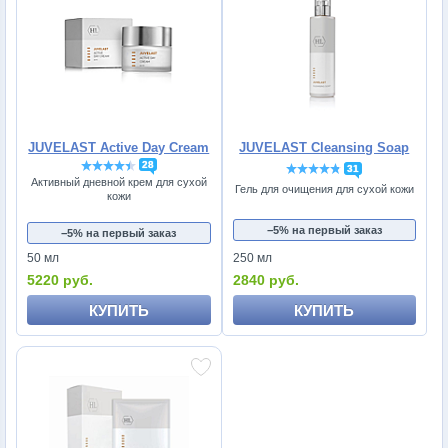
JUVELAST Active Day Cream
JUVELAST Cleansing Soap
28
31
Активный дневной крем для сухой
Гель для очищения для сухой кожи
кожи
−5% на первый заказ
−5% на первый заказ
50 мл
250 мл
5220 руб.
2840 руб.
КУПИТЬ
КУПИТЬ