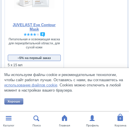
JUVELAST Eye Contour
Mask
2
Питательная и освежающая маска
для периорбитальной области, для
сухой кожи
−5% на первый заказ
5 х 15 мл
3700 руб.
Мы используем файлы cookie и рекомендательные технологии,
КУПИТЬ
чтобы сайт работал лучше. Оставаясь с нами, вы соглашаетесь на
использование файлов cookie
. Cookies можно отключить в любой
момент в настройках вашего браузера.
Все товары категории
«JUVELAST»
Хорошо
GINSENG & CARROT
Линия средств для повышения устойчивости кожи к отрицательным
Каталог
Поиск
Главная
Профиль
Корзина
факторам окружающей среды