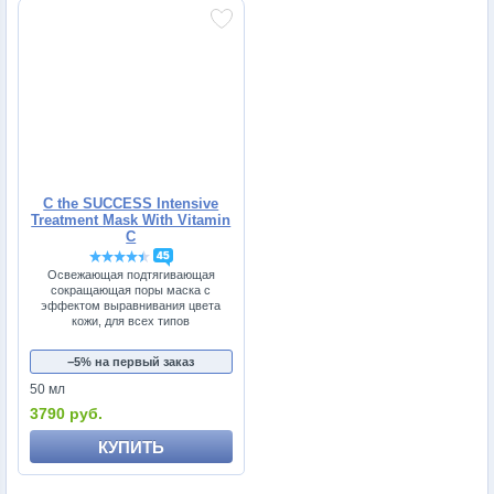
C the SUCCESS Intensive
Treatment Mask With Vitamin
C
45
Освежающая подтягивающая
сокращающая поры маска с
эффектом выравнивания цвета
кожи, для всех типов
−5% на первый заказ
50 мл
3790 руб.
КУПИТЬ