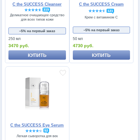
C the SUCCESS Cleanser
C the SUCCESS Cream
315
121
Деликатное очищающее средство
Крем с витамином С
для всех типов кожи
−5% на первый заказ
−5% на первый заказ
250 мл
50 мл
3470 руб.
4730 руб.
КУПИТЬ
КУПИТЬ
C the SUCCESS Eye Serum
52
Легкая сыворотка для век