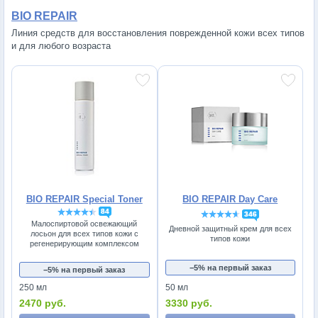
BIO REPAIR
Линия средств для восстановления поврежденной кожи всех типов
и для любого возраста
BIO REPAIR Special Toner
BIO REPAIR Day Care
84
346
Малоспиртовой освежающий
Дневной защитный крем для всех
лосьон для всех типов кожи с
типов кожи
регенерирующим комплексом
−5% на первый заказ
−5% на первый заказ
250 мл
50 мл
2470 руб.
3330 руб.