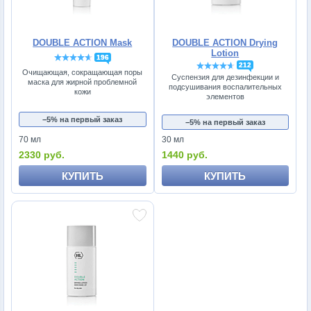
DOUBLE ACTION Mask
DOUBLE ACTION Drying
Lotion
196
212
Очищающая, сокращающая поры
Суспензия для дезинфекции и
маска для жирной проблемной
подсушивания воспалительных
кожи
элементов
−5% на первый заказ
−5% на первый заказ
70 мл
30 мл
2330 руб.
1440 руб.
КУПИТЬ
КУПИТЬ