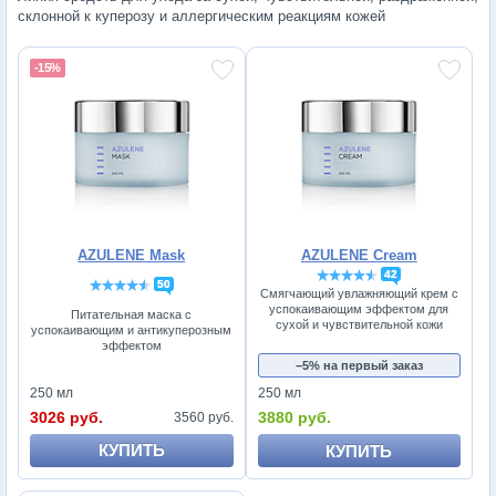
склонной к куперозу и аллергическим реакциям кожей
-15%
AZULENE Mask
AZULENE Cream
42
50
Смягчающий увлажняющий крем с
успокаивающим эффектом для
Питательная маска с
сухой и чувствительной кожи
успокаивающим и антикуперозным
эффектом
−5% на первый заказ
250 мл
250 мл
3026 руб.
3880 руб.
3560 руб.
КУПИТЬ
КУПИТЬ