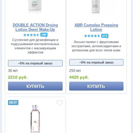
DOUBLE ACTION Drying
ABR Complex Prepping
Lotion Demi Make-Up
Lotion
180
473
Суспензия для дезинфекции и
Лосьон-пилинг с фруктовыми
подсушивания воспалительных
экстрактами, антиоксидантами и
элементов с маскирующим
ретинолом для всех типов кожи
эффектом
−5% на первый заказ
−5% на первый заказ
30 мл
250 мл
2210 руб.
4420 руб.
КУПИТЬ
КУПИТЬ