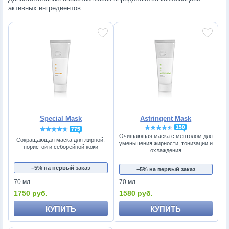
активных ингредиентов.
Special Mask
Astringent Mask
150
775
Очищающая маска с ментолом для
Сокращающая маска для жирной,
уменьшения жирности, тонизации и
пористой и себорейной кожи
охлаждения
−5% на первый заказ
−5% на первый заказ
70 мл
70 мл
1750 руб.
1580 руб.
КУПИТЬ
КУПИТЬ