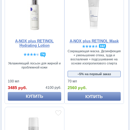
A-NOX plus RETINOL
A-NOX plus RETINOL Mask
Hydrating Lotion
162
Сокращающая маска. Дезинфекция
74
+ уменьшение отека, зуда и
воспаления + подсушивание на
основе изопропилового спирта
Увлажняющий лосьон для жирной и
проблемной кожи
−5% на первый заказ
100 мл
70 мл
3485 руб.
2560 руб.
4100 руб.
КУПИТЬ
КУПИТЬ