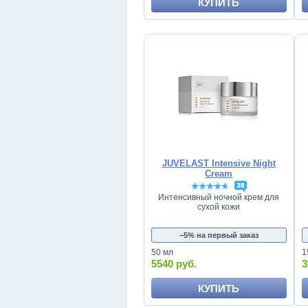
КУПИТЬ
JUVELAST Intensive Night
Cream
38
Интенсивный ночной крем для
сухой кожи
−5% на первый заказ
50 мл
1
5540 руб.
3
КУПИТЬ