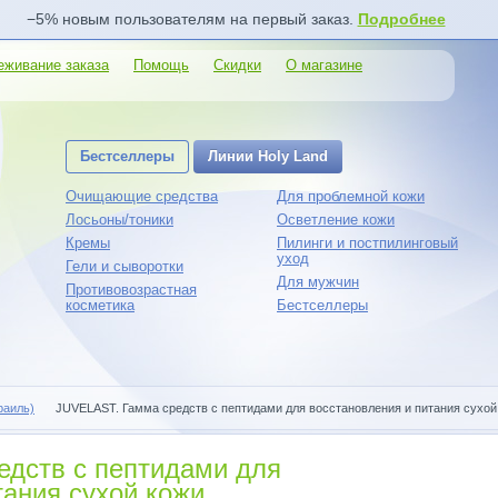
−5% новым пользователям на первый заказ.
Подробнее
еживание заказа
Помощь
Скидки
О магазине
Бестселлеры
Линии Holy Land
Очищающие средства
Для проблемной кожи
Лосьоны/тоники
Осветление кожи
Кремы
Пилинги и постпилинговый
уход
Гели и сыворотки
Для мужчин
Противовозрастная
косметика
Бестселлеры
раиль)
JUVELAST. Гамма средств с пептидами для восстановления и питания сухой
едств с пептидами для
тания сухой кожи