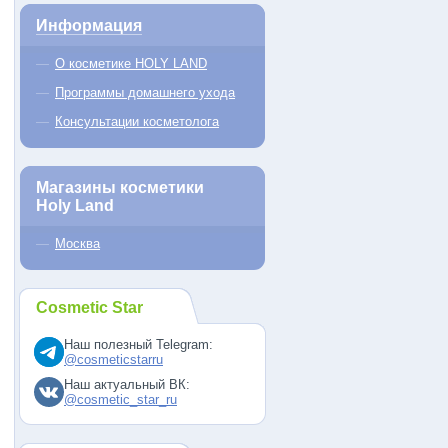
Информация
О косметике HOLY LAND
Программы домашнего ухода
Консультации косметолога
Магазины косметики
Holy Land
Москва
Cosmetic Star
Наш полезный Telegram:
@cosmeticstarru
Наш актуальный ВК:
@cosmetic_star_ru