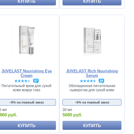
КУПИТЬ
КУПИТЬ
JUVELAST Nourishing Eye
JUVELAST Rich Nourishing
Cream
Serum
37
16
Питательный крем для сухой
Обогащенная питательная
кожи вокруг глаз
сыворотка для сухой кожи
−5% на первый заказ
−5% на первый заказ
5 мл
30 мл
960 руб.
5680 руб.
КУПИТЬ
КУПИТЬ