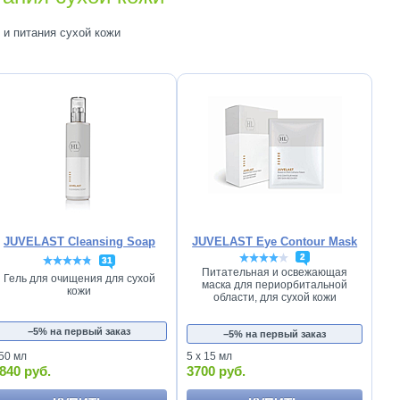
 и питания сухой кожи
JUVELAST Cleansing Soap
JUVELAST Eye Contour Mask
2
31
Питательная и освежающая
Гель для очищения для сухой
маска для периорбитальной
кожи
области, для сухой кожи
−5% на первый заказ
−5% на первый заказ
50 мл
5 х 15 мл
840 руб.
3700 руб.