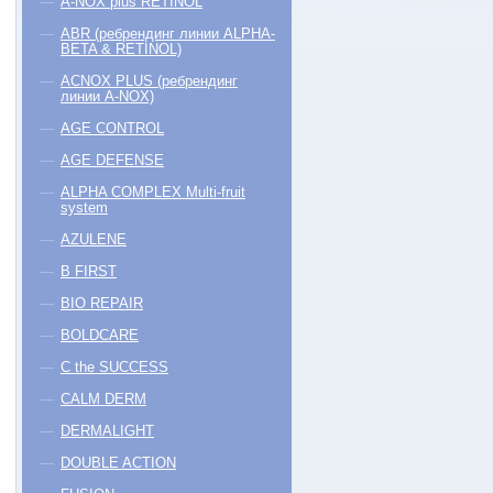
A-NOX plus RETINOL
ABR (ребрендинг линии ALPHA-
BETA & RETINOL)
ACNOX PLUS (ребрендинг
линии A-NOX)
AGE CONTROL
AGE DEFENSE
ALPHA COMPLEX Multi-fruit
system
AZULENE
B FIRST
BIO REPAIR
BOLDCARE
C the SUCCESS
CALM DERM
DERMALIGHT
DOUBLE ACTION