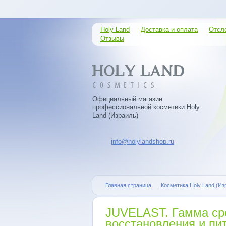
Holy Land
Доставка и оплата
Отсл
Отзывы
Официальный магазин
профессиональной косметики Holy
Land (Израиль)
info@holylandshop.ru
Главная страница
Косметика Holy Land (Из
JUVELAST. Гамма ср
восстановления и пи