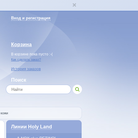
Вход и регистрация
Корзина
В корзине пока пусто :-(
Как сделать заказ?
История заказов
Поиск
 кожи
Линии Holy Land