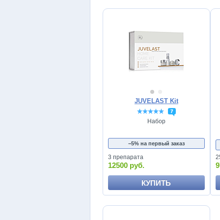
JUVELAST Kit
7
Набор
−5% на первый заказ
3 препарата
2
12500 руб.
9
КУПИТЬ