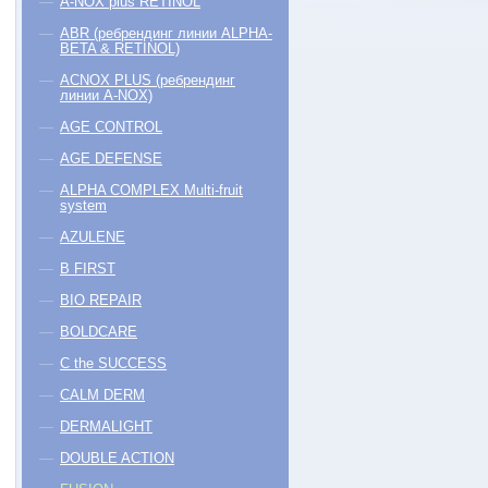
A-NOX plus RETINOL
ABR (ребрендинг линии ALPHA-
BETA & RETINOL)
ACNOX PLUS (ребрендинг
линии A-NOX)
AGE CONTROL
AGE DEFENSE
ALPHA COMPLEX Multi-fruit
system
AZULENE
B FIRST
BIO REPAIR
BOLDCARE
C the SUCCESS
CALM DERM
DERMALIGHT
DOUBLE ACTION