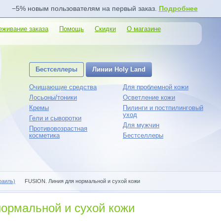
−5% новым пользователям на первый заказ.
Подробнее
еживание заказа
Помощь
Скидки
О магазине
Бестселлеры
Линии Holy Land
Очищающие средства
Для проблемной кожи
Лосьоны/тоники
Осветление кожи
Кремы
Пилинги и постпилинговый
уход
Гели и сыворотки
Для мужчин
Противовозрастная
косметика
Бестселлеры
раиль)
FUSION. Линия для нормальной и сухой кожи
ормальной и сухой кожи