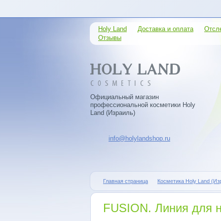
Holy Land
Доставка и оплата
Отсл
Отзывы
Официальный магазин
профессиональной косметики Holy
Land (Израиль)
info@holylandshop.ru
Главная страница
Косметика Holy Land (Из
FUSION. Линия для н