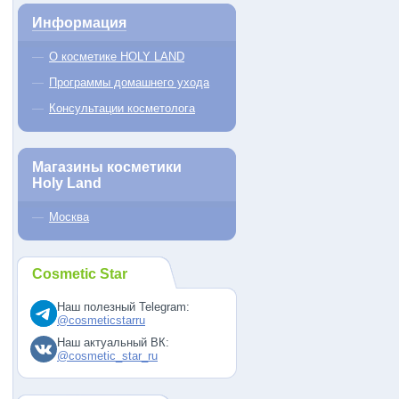
Информация
О косметике HOLY LAND
Программы домашнего ухода
Консультации косметолога
Магазины косметики
Holy Land
Москва
Cosmetic Star
Наш полезный Telegram:
@cosmeticstarru
Наш актуальный ВК:
@cosmetic_star_ru