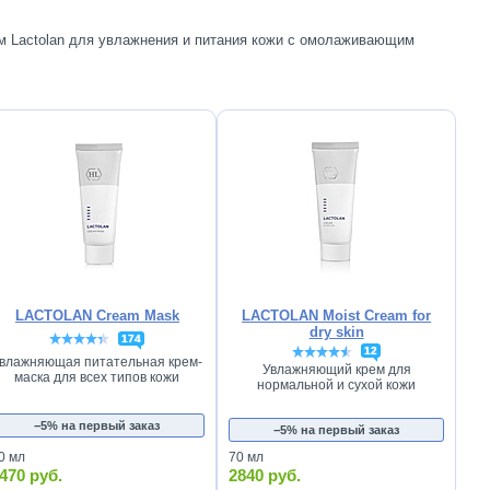
м Lactolan для увлажнения и питания кожи с омолаживающим
LACTOLAN Cream Mask
LACTOLAN Moist Cream for
dry skin
174
12
влажняющая питательная крем-
Увлажняющий крем для
маска для всех типов кожи
нормальной и сухой кожи
−5% на первый заказ
−5% на первый заказ
0 мл
70 мл
470 руб.
2840 руб.