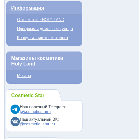
Информация
О косметике HOLY LAND
Программы домашнего ухода
Консультации косметолога
Магазины косметики
Holy Land
Москва
Cosmetic Star
Наш полезный Telegram:
@cosmeticstarru
Наш актуальный ВК:
@cosmetic_star_ru