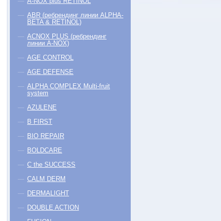
A-NOX plus RETINOL
ABR (ребрендинг линии ALPHA-
BETA & RETINOL)
ACNOX PLUS (ребрендинг
линии A-NOX)
AGE CONTROL
AGE DEFENSE
ALPHA COMPLEX Multi-fruit
system
AZULENE
B FIRST
BIO REPAIR
BOLDCARE
C the SUCCESS
CALM DERM
DERMALIGHT
DOUBLE ACTION