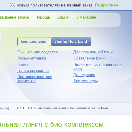
−5% новым пользователям на первый заказ.
Подробнее
еживание заказа
Помощь
Скидки
О магазине
Бестселлеры
Линии Holy Land
Очищающие средства
Для проблемной кожи
Лосьоны/тоники
Осветление кожи
Кремы
Пилинги и постпилинговый
уход
Гели и сыворотки
Для мужчин
Противовозрастная
косметика
Бестселлеры
раиль)
LACTOLAN. Универсальная линия с био-комплексом Lactolan
льная линия с био-комплексом