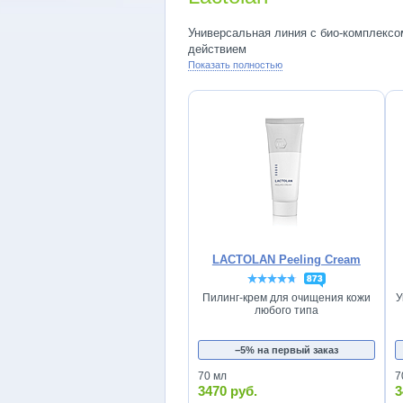
Универсальная линия с био-комплексо
действием
Показать полностью
LACTOLAN Peeling Cream
873
Пилинг-крем для очищения кожи
У
любого типа
−5% на первый заказ
70 мл
7
3470 руб.
3