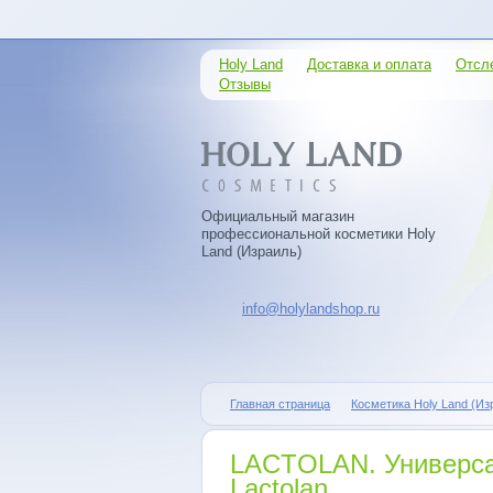
Holy Land
Доставка и оплата
Отсл
Отзывы
Официальный магазин
профессиональной косметики Holy
Land (Израиль)
info@holylandshop.ru
Главная страница
Косметика Holy Land (Из
LACTOLAN. Универса
Lactolan