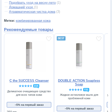
Подобрать уход на весну-лето
(1)
Домашний уход
(1)
Атравматическая чистка дома
(3)
Метки:
комбинированная кожа
Рекомендуемые товары
C the SUCCESS Cleanser
DOUBLE ACTION Soapless
Soap
315
721
Деликатное очищающее средство
Л
для всех типов кожи
увл
Жидкое ихтиоловое мыло для
проблемной кожи
−5% на первый заказ
−5% на первый заказ