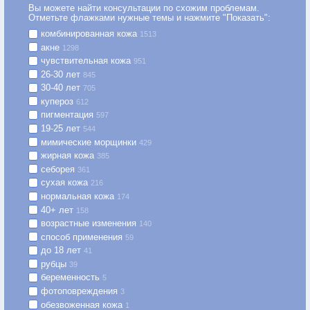
Вы можете найти консультации по схожим проблемам.
Отметьте флажками нужные темы и нажмите "Показать":
комбинированная кожа
1513
акне
1298
чувствительная кожа
951
26-30 лет
845
30-40 лет
705
купероз
612
пигментация
597
19-25 лет
544
мимические морщинки
429
жирная кожа
385
себорея
361
сухая кожа
216
нормальная кожа
174
40+ лет
158
возрастные изменения
140
способ применения
59
до 18 лет
41
рубцы
39
беременность
5
фотоповреждения
3
обезвоженная кожа
1