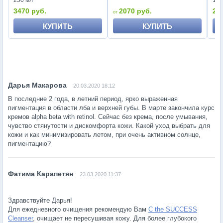
250 мл
150
3470 руб.
2070 руб.
28
КУПИТЬ
КУПИТЬ
20.03.2020 18:12
В последние 2 года, в летний период, ярко выраженная
пигментация в области лба и верхней губы. В марте закончила курс
кремов alpha beta with retinol. Сейчас без крема, после умывания,
чувство стянутости и дискомфорта кожи. Какой уход выбрать для
кожи и как минимизировать летом, при очень активном солнце,
пигментацию?
23.03.2020 11:37
Здравствуйте Дарья!
Для ежедневного очищения рекомендую Вам
C the SUCCESS
Cleanser
, очищает не пересушивая кожу. Для более глубокого