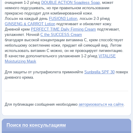
очищения 1-2 р/нед
DOUBLE ACTION Soapless Soap
, может
немного подсушивать, но при правильном использовании
прекрасно подходит для комбинированной кожи.
Лосьон на каждый день
FUSION3 Lotion
, лосьон 2-3 р/нед
GINSENG & CARROT Lotion
подтягивает и обновляет кожу.
Дневной крем
PERFECT TIME Daily Firming Cream
подтягивает,
увлажняет. Ночной
C the SUCCESS Cream
благодаря высокой концентрации витамина С, крем способствует
небольшому осветлению кожи, придает ей сияющий вид. Летом
использовать витамин С можно, он не провоцирует пигментацию.
В качестве дополнительного увлажнения 1-2 р/нед
VITALISE
Moisturizing Mask
Для защиты от ультрафиолета применяйте
Sunbrella SPF 30
поверх
дневного крема.
Для публикации сообщения необходимо
авторизоваться на сайте
.
Поиск по консультациям