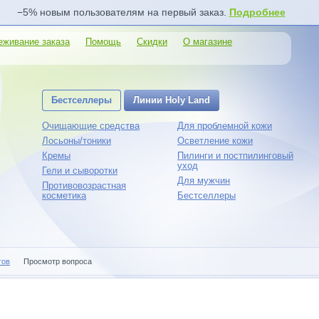
−5% новым пользователям на первый заказ.
Подробнее
еживание заказа
Помощь
Скидки
О магазине
Бестселлеры
Линии Holy Land
Очищающие средства
Для проблемной кожи
Лосьоны/тоники
Осветление кожи
Кремы
Пилинги и постпилинговый
уход
Гели и сыворотки
Для мужчин
Противовозрастная
косметика
Бестселлеры
гов
Просмотр вопроса