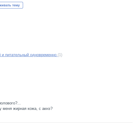
живать тему
 и питательный одновременно
(1)
олового?...
у меня жирная кожа, с акнэ?