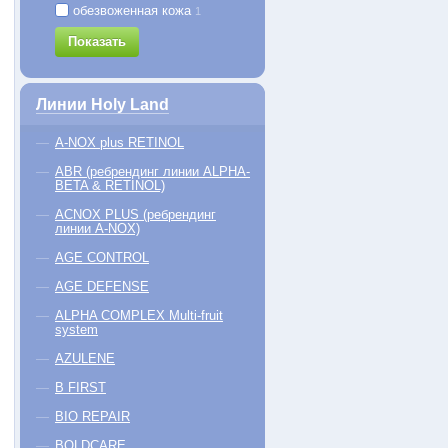
обезвоженная кожа
1
Показать
Линии Holy Land
A-NOX plus RETINOL
ABR (ребрендинг линии ALPHA-
BETA & RETINOL)
ACNOX PLUS (ребрендинг
линии A-NOX)
AGE CONTROL
AGE DEFENSE
ALPHA COMPLEX Multi-fruit
system
AZULENE
B FIRST
BIO REPAIR
BOLDCARE