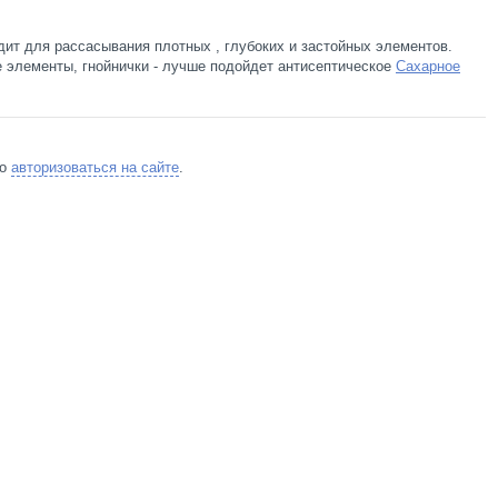
ит для рассасывания плотных , глубоких и застойных элементов.
 элементы, гнойнички - лучше подойдет антисептическое
Сахарное
мо
авторизоваться на сайте
.