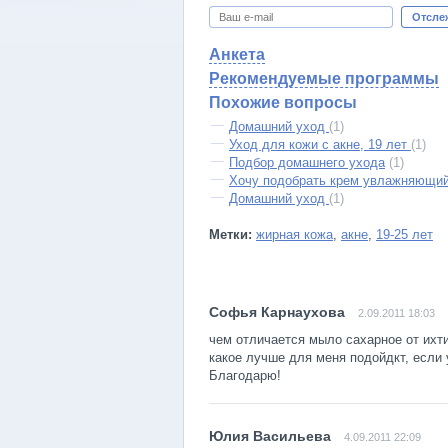
Отсле
Анкета
Рекомендуемые программы
Похожие вопросы
Домашний уход
(1)
Уход для кожи с акне, 19 лет
(1)
Подбор домашнего ухода
(1)
Хочу подобрать крем увлажняющий
Домашний уход
(1)
Метки:
жирная кожа
,
акне
,
19-25 лет
2.09.2011 18:03
чем отличается мыло сахарное от ихти
какое лучше для меня подойдкт, если 
Благодарю!
4.09.2011 22:09