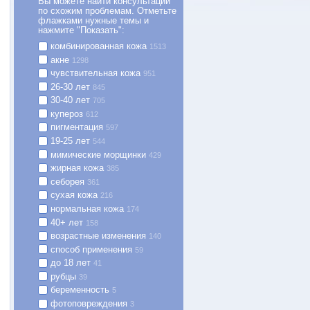
Вы можете найти консультации
по схожим проблемам. Отметьте
флажками нужные темы и
нажмите "Показать":
комбинированная кожа
1513
акне
1298
чувствительная кожа
951
26-30 лет
845
30-40 лет
705
купероз
612
пигментация
597
19-25 лет
544
мимические морщинки
429
жирная кожа
385
себорея
361
сухая кожа
216
нормальная кожа
174
40+ лет
158
возрастные изменения
140
способ применения
59
до 18 лет
41
рубцы
39
беременность
5
фотоповреждения
3