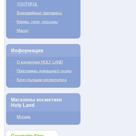
YOUTHFUL
Внесерийные препараты
Кремы, гели, лосьоны
Маски
Информация
О косметике HOLY LAND
Программы домашнего ухода
Консультации косметолога
Магазины косметики
Holy Land
Москва