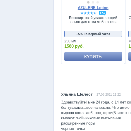
AZULENE Lotion
571
Бесспиртовой увлажняющий
С
лосьон для кожи любого типа
−5% на первый заказ
250 мл
7
1580 руб.
1
КУПИТЬ
27.08.2011 21:22
Здравствуйте! мне 24 года. с 14 лет 
болтушками...все напрасно. Что имею 
жирная кожа: лоб, нос, щеки(ближе к н
бывают гнойничковые высыпания
расширенные поры
черные точки