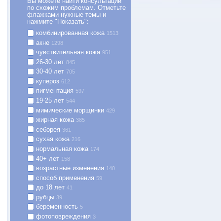
Вы можете найти консультации
по схожим проблемам. Отметьте
флажками нужные темы и
нажмите "Показать":
комбинированная кожа
1513
акне
1298
чувствительная кожа
951
26-30 лет
845
30-40 лет
705
купероз
612
пигментация
597
19-25 лет
544
мимические морщинки
429
жирная кожа
385
себорея
361
сухая кожа
216
нормальная кожа
174
40+ лет
158
возрастные изменения
140
способ применения
59
до 18 лет
41
рубцы
39
беременность
5
фотоповреждения
3