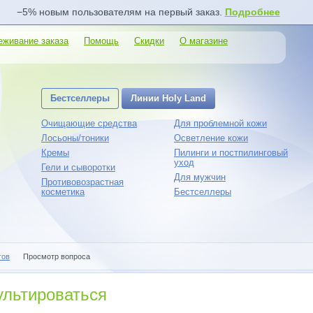
−5% новым пользователям на первый заказ.
Подробнее
еживание заказа
Помощь
Скидки
О магазине
Бестселлеры
Линии Holy Land
Очищающие средства
Для проблемной кожи
Лосьоны/тоники
Осветление кожи
Кремы
Пилинги и постпилинговый
уход
Гели и сыворотки
Для мужчин
Противовозрастная
косметика
Бестселлеры
гов
Просмотр вопроса
ультироваться