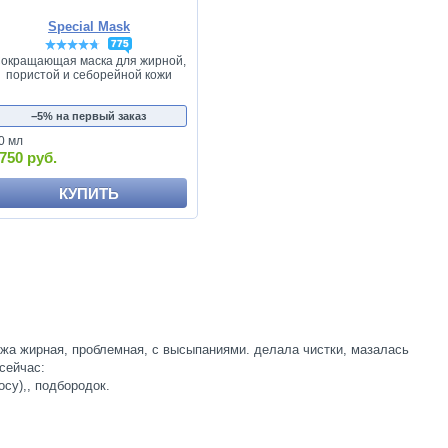
Special Mask
775
окращающая маска для жирной,
пористой и себорейной кожи
−5% на первый заказ
0 мл
750 руб.
КУПИТЬ
кожа жирная, проблемная, с высыпаниями. делала чистки, мазалась
сейчас:
осу),, подбородок.