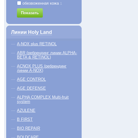
обезвоженная кожа
1
Показать
Линии Holy Land
A-NOX plus RETINOL
ABR (ребрендинг линии ALPHA-
BETA & RETINOL)
ACNOX PLUS (ребрендинг
линии A-NOX)
AGE CONTROL
AGE DEFENSE
ALPHA COMPLEX Multi-fruit
system
AZULENE
B FIRST
BIO REPAIR
BOLDCARE