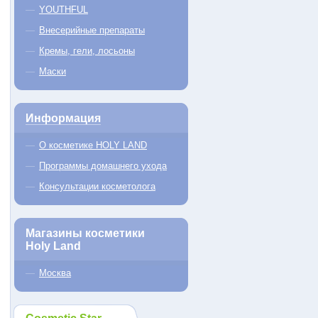
YOUTHFUL
Внесерийные препараты
Кремы, гели, лосьоны
Маски
Информация
О косметике HOLY LAND
Программы домашнего ухода
Консультации косметолога
Магазины косметики
Holy Land
Москва