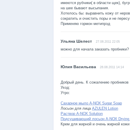
имеются рубчики( в области щек), бугр
на шее бывают высыпания.
Хотелось бы: выравнить кожу от неров
сократить и очистить поры и не перес
Применяю гормон метипрэд
27.08.2011 22:05
можно для начала заказать пробники? а
28.08.2011 14:14
Добрый день. К сожалению пробников 
Уход:
Утро:
Сахарное мыло A-NОХ Sugar Soap
Лосьон для лица
AZULEN Lotion
Раствор A-NОХ Solution
Подсушивающий лосьон A-NОХ Drying 
Крем для жирной и очень жирной кож