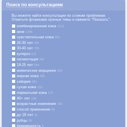
Поиск по консультациям
Вы можете найти консультации по схожим проблемам.
Отметьте флажками нужные темы и нажмите "Показать":
комбинированная кожа
1513
акне
1298
чувствительная кожа
951
26-30 лет
845
30-40 лет
705
купероз
612
пигментация
597
19-25 лет
544
мимические морщинки
429
жирная кожа
385
себорея
361
сухая кожа
216
нормальная кожа
174
40+ лет
158
возрастные изменения
140
способ применения
59
до 18 лет
41
рубцы
39
беременность
5