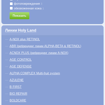
фотоповреждения
3
обезвоженная кожа
1
Показать
Линии Holy Land
A-NOX plus RETINOL
ABR (ребрендинг линии ALPHA-BETA & RETINOL)
ACNOX PLUS (ребрендинг линии A-NOX)
AGE CONTROL
AGE DEFENSE
ALPHA COMPLEX Multi-fruit system
AZULENE
B FIRST
BIO REPAIR
BOLDCARE