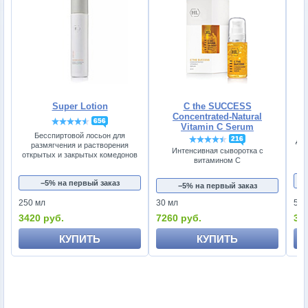
Super Lotion
C the SUCCESS
Concentrated-Natural
656
Vitamin C Serum
Бесспиртовой лосьон для
216
Дне
размягчения и растворения
Интенсивная сыворотка с
открытых и закрытых комедонов
витамином С
−5% на первый заказ
−5% на первый заказ
250 мл
30 мл
50 
3420 руб.
7260 руб.
33
КУПИТЬ
КУПИТЬ