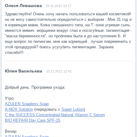
23.11.2012 10:17
Здравствуйте! Очень хочу начать пользоваться вашей косметикой!
но не могу самостоятельно определиться с выбором . Мне 31 год и
я кормящая мама. Кожа смешанного типа, на T -зоне угревая сыпь.
имеются мимич. морщинки вокруг глаз и носогубные. пигментация -
"маска беременности", но проблема была и до наступления Б. И
еще вопрос по пилингам, мне как кормящей , лучше повременить с
этой процедурой? боюсь усугубить пигментацию. Заранее
спасибо!!!
23.11.2012 12:42
Добрый день. Программа ухода:
Утро:
AZULEN Soapless Soap
A-NOX Solution
(чередовать с
Super Lotion
)
C the SUCCESS Concentrated-Natural Vitamin C Serum
BIO REPAIR Day Care SPF-15
Вечер:
AZULEN Soapless Soap