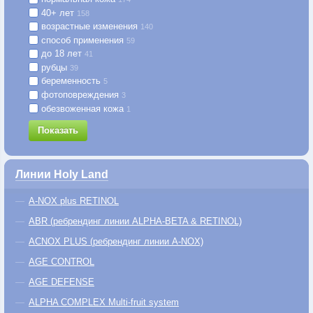
40+ лет
158
возрастные изменения
140
способ применения
59
до 18 лет
41
рубцы
39
беременность
5
фотоповреждения
3
обезвоженная кожа
1
Показать
Линии Holy Land
A-NOX plus RETINOL
ABR (ребрендинг линии ALPHA-BETA & RETINOL)
ACNOX PLUS (ребрендинг линии A-NOX)
AGE CONTROL
AGE DEFENSE
ALPHA COMPLEX Multi-fruit system