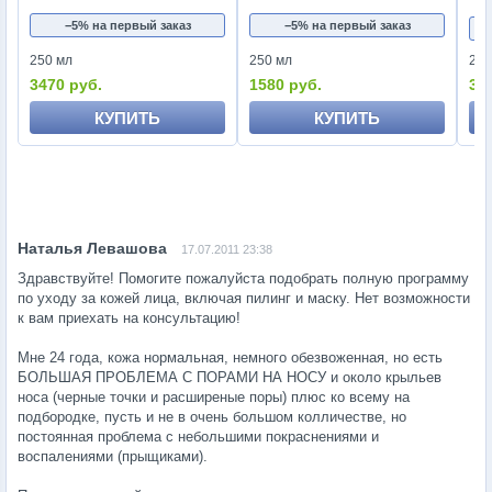
−5% на первый заказ
−5% на первый заказ
250 мл
250 мл
250
3470 руб.
1580 руб.
34
КУПИТЬ
КУПИТЬ
17.07.2011 23:38
Здравствуйте! Помогите пожалуйста подобрать полную программу
по уходу за кожей лица, включая пилинг и маску. Нет возможности
к вам приехать на консультацию!
Мне 24 года, кожа нормальная, немного обезвоженная, но есть
БОЛЬШАЯ ПРОБЛЕМА С ПОРАМИ НА НОСУ и около крыльев
носа (черные точки и расширеные поры) плюс ко всему на
подбородке, пусть и не в очень большом колличестве, но
постоянная проблема с небольшими покраснениями и
воспалениями (прыщиками).