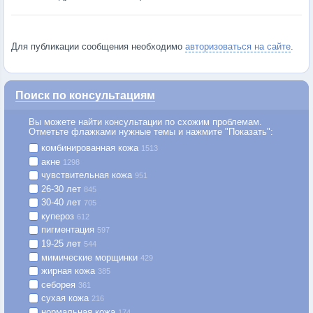
Для публикации сообщения необходимо
авторизоваться на сайте
.
Поиск по консультациям
Вы можете найти консультации по схожим проблемам.
Отметьте флажками нужные темы и нажмите "Показать":
комбинированная кожа
1513
акне
1298
чувствительная кожа
951
26-30 лет
845
30-40 лет
705
купероз
612
пигментация
597
19-25 лет
544
мимические морщинки
429
жирная кожа
385
себорея
361
сухая кожа
216
нормальная кожа
174