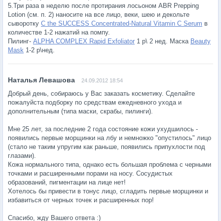
5.Три раза в неделю после протирания лосьоном ABR Prepping
Lotion (см. п. 2) наносите на все лицо, веки, шею и декольте
сыворотку
C the SUCCESS Concentrated-Natural Vitamin C Serum
в
количестве 1-2 нажатий на помпу.
Пилинг-
ALPHA COMPLEX Rapid Exfoliator
1 р\ 2 нед. Маска
Beauty
Mask
1-2 р\нед.
24.09.2012 18:54
Добрый день, собираюсь у Вас заказать косметику. Сделайте
пожалуйста подборку по средствам ежедневного ухода и
дополнительным (типа маски, скрабы, пилинги).
Мне 25 лет, за последние 2 года состояние кожи ухудшилось -
появились первые морщинки на лбу и немножко "опустилось" лицо
(стало не таким упругим как раньше, появились припухлости под
глазами).
Кожа нормального типа, однако есть большая проблема с черными
точками и расширенными порами на носу. Сосудистых
образований, пигментации на лице нет!
Хотелось бы привести в тонус лицо, сгладить первые морщинки и
избавиться от черных точек и расширенных пор!
Спасибо, жду Вашего ответа :)