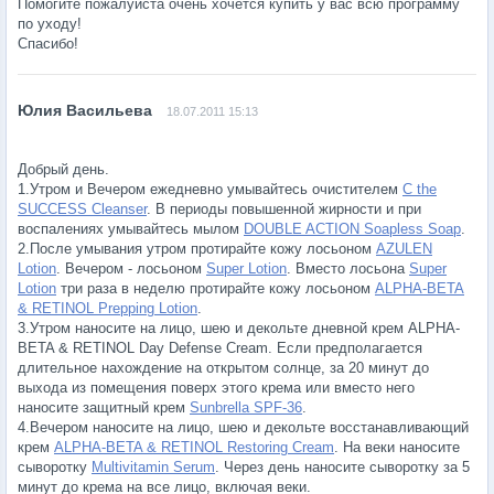
Помогите пожалуйста очень хочется купить у вас всю программу
по уходу!
Спасибо!
18.07.2011 15:13
Добрый день.
1.Утром и Вечером ежедневно умывайтесь очистителем
C the
SUCCESS Cleanser
. В периоды повышенной жирности и при
воспалениях умывайтесь мылом
DOUBLE ACTION Soapless Soap
.
2.После умывания утром протирайте кожу лосьоном
AZULEN
Lotion
. Вечером - лосьоном
Super Lotion
. Вместо лосьона
Super
Lotion
три раза в неделю протирайте кожу лосьоном
ALPHA-BETA
& RETINOL Prepping Lotion
.
3.Утром наносите на лицо, шею и декольте дневной крем ALPHA-
BETA & RETINOL Day Defense Cream. Если предполагается
длительное нахождение на открытом солнце, за 20 минут до
выхода из помещения поверх этого крема или вместо него
наносите защитный крем
Sunbrella SPF-36
.
4.Вечером наносите на лицо, шею и декольте восстанавливающий
крем
ALPHA-BETA & RETINOL Restoring Cream
. На веки наносите
сыворотку
Multivitamin Serum
. Через день наносите сыворотку за 5
минут до крема на все лицо, включая веки.