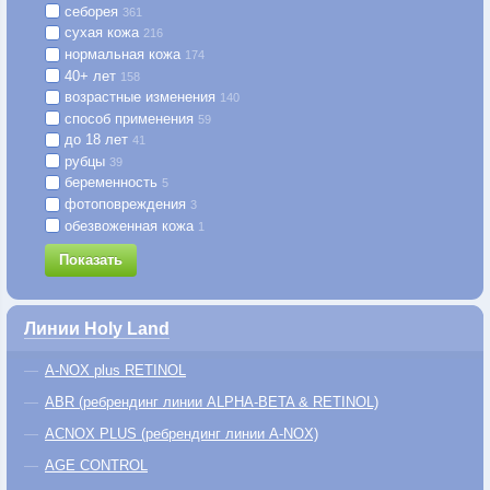
себорея
361
сухая кожа
216
нормальная кожа
174
40+ лет
158
возрастные изменения
140
способ применения
59
до 18 лет
41
рубцы
39
беременность
5
фотоповреждения
3
обезвоженная кожа
1
Показать
Линии Holy Land
A-NOX plus RETINOL
ABR (ребрендинг линии ALPHA-BETA & RETINOL)
ACNOX PLUS (ребрендинг линии A-NOX)
AGE CONTROL