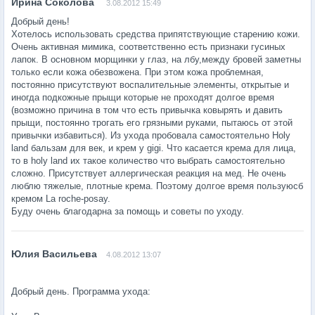
3.08.2012 15:49
Добрый день!
Хотелось использовать средства припятствующие старению кожи.
Очень активная мимика, соответственно есть признаки гусиных
лапок. В основном морщинки у глаз, на лбу,между бровей заметны
только если кожа обезвожена. При этом кожа проблемная,
постоянно присутствуют воспалительные элементы, открытые и
иногда подкожные прыщи которые не проходят долгое время
(возможно причина в том что есть привычка ковырять и давить
прыщи, постоянно трогать его грязными руками, пытаюсь от этой
привычки избавиться). Из ухода пробовала самостоятельно Holy
land бальзам для век, и крем у gigi. Что касается крема для лица,
то в holy land их такое количество что выбрать самостоятельно
сложно. Присутствует аллергическая реакция на мед. Не очень
люблю тяжелые, плотные крема. Поэтому долгое время пользуюсб
кремом La roche-posay.
Буду очень благодарна за помощь и советы по уходу.
4.08.2012 13:07
Добрый день. Программа ухода: