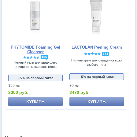
PHYTOMIDE Foaming Gel
LACTOLAN Peeling Cream
Cleanser
873
155
Пилинг-крем для очищения кожи
Нежный гель для щадящего
любого типа
очищения кожи всех типов
−5% на первый заказ
−5% на первый заказ
150 мл
70 мл
2300 руб.
3470 руб.
КУПИТЬ
КУПИТЬ