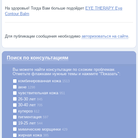
На здоровье! Тогда Вам больше подойдет
EYE THERAPY Eye
Contour Balm
Для публикации сообщения необходимо
авторизоваться на сайте
.
Поиск по консультациям
Вы можете найти консультации по схожим проблемам.
Отметьте флажками нужные темы и нажмите "Показать":
комбинированная кожа
1513
акне
1298
чувствительная кожа
951
26-30 лет
845
30-40 лет
705
купероз
612
пигментация
597
19-25 лет
544
мимические морщинки
429
жирная кожа
385