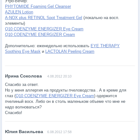
Утро-Вечер:
PHYTOMIDE Foaming Gel Cleanser
AZULEN Lotion
A-NOX plus RETINOL Spot Treatment Gel
(локально на восп.
элементы)
Q10 COENZYME ENERGIZER Eye Cream
Q10 COENZYME ENERGIZER Cream
Дополнительно: еженедельно использовать
EYE THERAPY
Soothing Eye Mask
и
LACTOLAN Peeling Cream
4.08.2012 20:10
Спасибо за ответ.
Но у меня аллергия на продукты пчеловодства . А в креме для
глаз (
Q10 COENZYME ENERGIZER Eye Cream
) одержится
пчелиный воск. Либо он в столь маленьком объеме что мне не
надо волноваться?
Спасибо!
6.08.2012 17:58