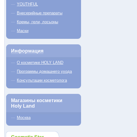
YOUTHFUL
Внесерийные препараты
Кремы, гели, лосьоны
Маски
Информация
О косметике HOLY LAND
Программы домашнего ухода
Консультации косметолога
Магазины косметики
Holy Land
Москва