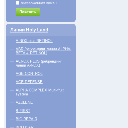
обезвоженная кожа
1
Super Lotion
DOUBLE ACTION Drying Lotion
Показать
656
212
Бесспиртовой лосьон для
Суспензия для дезинфекции и
размягчения и растворения
подсушивания воспалительных
крытых и закрытых комедонов
элементов
Линии Holy Land
−5% на первый заказ
−5% на первый заказ
A-NOX plus RETINOL
 мл
30 мл
50 м
20 руб.
1440 руб.
4730
ABR (ребрендинг линии ALPHA-
BETA & RETINOL)
КУПИТЬ
КУПИТЬ
ACNOX PLUS (ребрендинг
линии A-NOX)
AGE CONTROL
AGE DEFENSE
ALPHA COMPLEX Multi-fruit
system
AZULENE
B FIRST
BIO REPAIR
BOLDCARE