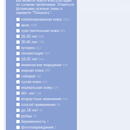
Вы можете найти консультации
по схожим проблемам. Отметьте
флажками нужные темы и
нажмите "Показать":
комбинированная кожа
1513
акне
1298
чувствительная кожа
951
26-30 лет
845
30-40 лет
705
купероз
612
пигментация
597
19-25 лет
544
мимические морщинки
429
жирная кожа
385
себорея
361
сухая кожа
216
нормальная кожа
174
40+ лет
158
возрастные изменения
140
способ применения
59
до 18 лет
41
рубцы
39
беременность
5
фотоповреждения
3