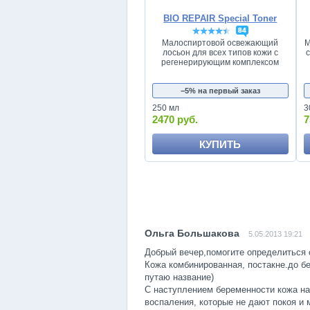
BIO REPAIR Special Toner
84
Малоспиртовой освежающий
М
лосьон для всех типов кожи с
регенерирующим комплексом
−5% на первый заказ
250 мл
3
2470 руб.
7
КУПИТЬ
5.05.2013 19:21
Добрый вечер,помогите определиться 
Кожа комбинированная, постакне.до 
путаю название)
С наступлением беременности кожа на
воспаления, которые не дают покоя и