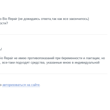
 Bio Repair (не дожидаясь ответа,так как все закончилось)
ости?
ь!
o Repair не имею противопоказаний при беременности и лактации, но
м, все-таки подходят средства, указанные мною в индивидуальной
мо
авторизоваться на сайте
.