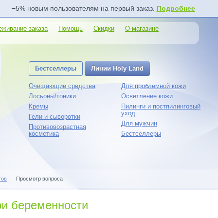
−5% новым пользователям на первый заказ.
Подробнее
еживание заказа
Помощь
Скидки
О магазине
Бестселлеры
Линии Holy Land
Очищающие средства
Для проблемной кожи
Лосьоны/тоники
Осветление кожи
Кремы
Пилинги и постпилинговый
уход
Гели и сыворотки
Для мужчин
Противовозрастная
косметика
Бестселлеры
гов
Просмотр вопроса
ри беременности