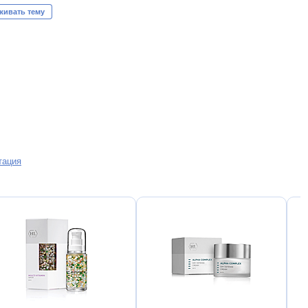
живать тему
тация