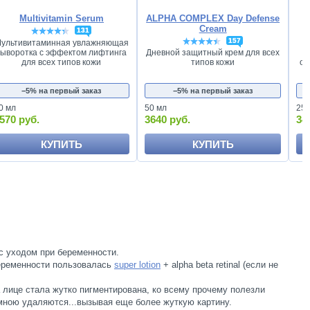
Multivitamin Serum
ALPHA COMPLEX Day Defense
Cream
131
157
ультивитаминная увлажняющая
сыворотка с эффектом лифтинга
Дневной защитный крем для всех
для всех типов кожи
от
типов кожи
−5% на первый заказ
−5% на первый заказ
0 мл
50 мл
250
570 руб.
3640 руб.
34
КУПИТЬ
КУПИТЬ
с уходом при беременности.
беременности пользовалась
super lotion
+ alpha beta retinal (если не
 лице стала жутко пигментирована, ко всему прочему полезли
 мною удаляются...вызывая еще более жуткую картину.