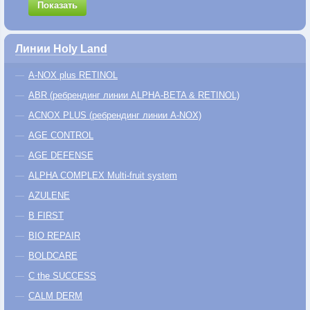
Показать
Линии Holy Land
A-NOX plus RETINOL
ABR (ребрендинг линии ALPHA-BETA & RETINOL)
ACNOX PLUS (ребрендинг линии A-NOX)
AGE CONTROL
AGE DEFENSE
ALPHA COMPLEX Multi-fruit system
AZULENE
B FIRST
BIO REPAIR
BOLDCARE
C the SUCCESS
CALM DERM