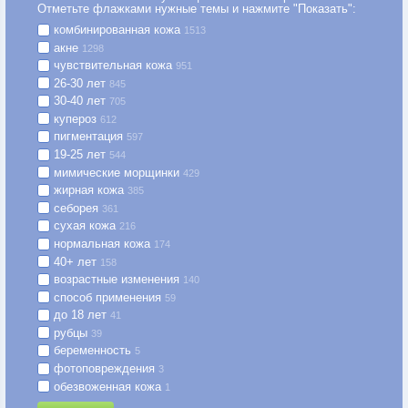
Отметьте флажками нужные темы и нажмите "Показать":
комбинированная кожа
1513
акне
1298
чувствительная кожа
951
26-30 лет
845
30-40 лет
705
купероз
612
пигментация
597
19-25 лет
544
мимические морщинки
429
жирная кожа
385
себорея
361
сухая кожа
216
нормальная кожа
174
40+ лет
158
возрастные изменения
140
способ применения
59
до 18 лет
41
рубцы
39
беременность
5
фотоповреждения
3
обезвоженная кожа
1