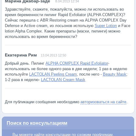
8.04.2013 12:34
Здравствуйте, скажите, пожалуйста, можно ли использовать во
время беременности пилинг Rapid Exfoliator (ALPHA COMPLEX)?
Сейчас перешла с ABR Restoring cream на ALPHA COMPLEX Day
Defense и Active cream, из лосьонов использую
Super Lotion
и Face
lotion Alpha Complex. Какие препараты (маски, пилинги) можно
использовать во время беременности?
13.04.2013 12:50
Добрый день. Пилинг
ALPHA COMPLEX Rapid Exfoliator
-
использовать не более одного раза в две недели; 1 раз в неделю
используйте
LACTOLAN Peeling Cream
, после него -
Beauty Mask
;
1-2 раза в неделю-
LACTOLAN Cream Mask
Для публикации сообщения необходимо
авторизоваться на сайте
.
Поиск по консультациям
Вы можете найти консультации по схожим проблемам.