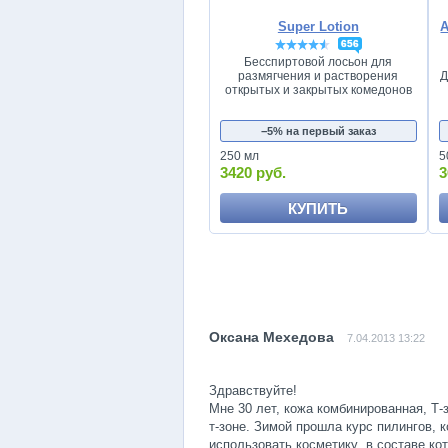
Super Lotion
656
Бесспиртовой лосьон для
размягчения и растворения
Д
открытых и закрытых комедонов
−5% на первый заказ
250 мл
5
3420 руб.
3
КУПИТЬ
7.04.2013 13:22
Здравствуйте!
Мне 30 лет, кожа комбинированная, Т-
т-зоне. Зимой прошла курс пилингов, 
использовать косметику ,в составе ко