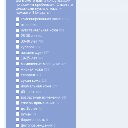
Вы можете найти консультации
по схожим проблемам. Отметьте
флажками нужные темы и
нажмите "Показать":
комбинированная кожа
1513
акне
1298
чувствительная кожа
951
26-30 лет
845
30-40 лет
705
купероз
612
пигментация
597
19-25 лет
544
мимические морщинки
429
жирная кожа
385
себорея
361
сухая кожа
216
нормальная кожа
174
40+ лет
158
возрастные изменения
140
способ применения
59
до 18 лет
41
рубцы
39
беременность
5
фотоповреждения
3