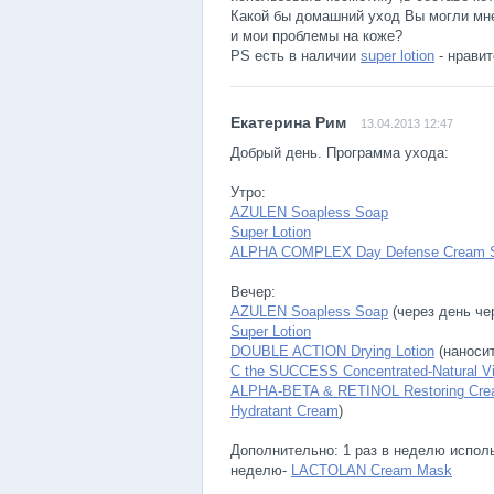
Какой бы домашний уход Вы могли мне
и мои проблемы на коже?
PS есть в наличии
super lotion
- нравит
13.04.2013 12:47
Добрый день. Программа ухода:
Утро:
AZULEN Soapless Soap
Super Lotion
ALPHA COMPLEX Day Defense Cream 
Вечер:
AZULEN Soapless Soap
(через день че
Super Lotion
DOUBLE ACTION Drying Lotion
(наноси
C the SUCCESS Concentrated-Natural V
ALPHA-BETA & RETINOL Restoring Cr
Hydratant Cream
)
Дополнительно: 1 раз в неделю испол
неделю-
LACTOLAN Cream Mask