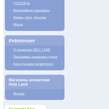
YOUTHFUL
Внесерийные препараты
Кремы, гели, лосьоны
Маски
Информация
О косметике HOLY LAND
Программы домашнего ухода
Консультации косметолога
Магазины косметики
Holy Land
Москва