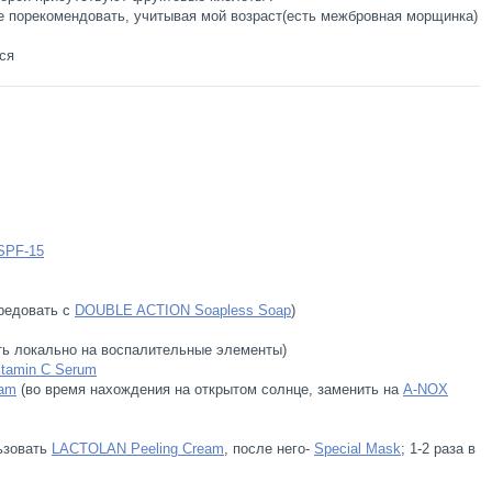
 порекомендовать, учитывая мой возраст(есть межбровная морщинка)
ся
SPF-15
редовать с
DOUBLE ACTION Soapless Soap
)
ть локально на воспалительные элементы)
itamin C Serum
eam
(во время нахождения на открытом солнце, заменить на
A-NOX
ьзовать
LACTOLAN Peeling Cream
, после него-
Special Mask
; 1-2 раза в