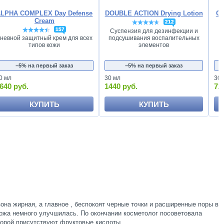
ALPHA COMPLEX Day Defense
DOUBLE ACTION Drying Lotion
C 
Cream
212
157
Суспензия для дезинфекции и
подсушивания воспалительных
невной защитный крем для всех
элементов
типов кожи
−5% на первый заказ
−5% на первый заказ
0 мл
30 мл
30 
640 руб.
1440 руб.
72
КУПИТЬ
КУПИТЬ
зона жирная, а главное , беспокоят черные точки и расширенные поры в
кожа немного улучшилась. По окончании косметолог посоветовала
торой присутствуют фруктовые кислоты .