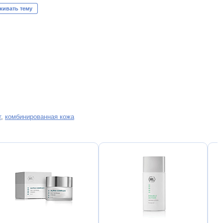
живать тему
т
,
комбинированная кожа