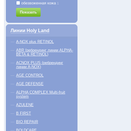
обезвоженная кожа
1
the SUCCESS Concentrated-
ABR Complex Restoring Cream
L
Natural Vitamin C Serum
Показать
807
216
Восстанавливающий крем для
Пили
Интенсивная сыворотка с
всех типов кожи
витамином С
Линии Holy Land
−5% на первый заказ
−5% на первый заказ
A-NOX plus RETINOL
мл
50 мл
70 м
60 руб.
4510 руб.
3470
ABR (ребрендинг линии ALPHA-
BETA & RETINOL)
КУПИТЬ
КУПИТЬ
ACNOX PLUS (ребрендинг
линии A-NOX)
AGE CONTROL
AGE DEFENSE
ALPHA COMPLEX Multi-fruit
system
AZULENE
B FIRST
BIO REPAIR
BOLDCARE