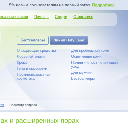
−5% новым пользователям на первый заказ.
Подробнее
еживание заказа
Помощь
Скидки
О магазине
Бестселлеры
Линии Holy Land
Очищающие средства
Для проблемной кожи
Лосьоны/тоники
Осветление кожи
Кремы
Пилинги и постпилинговый
уход
Гели и сыворотки
Для мужчин
Противовозрастная
косметика
Бестселлеры
гов
Просмотр вопроса
ках и расширенных порах