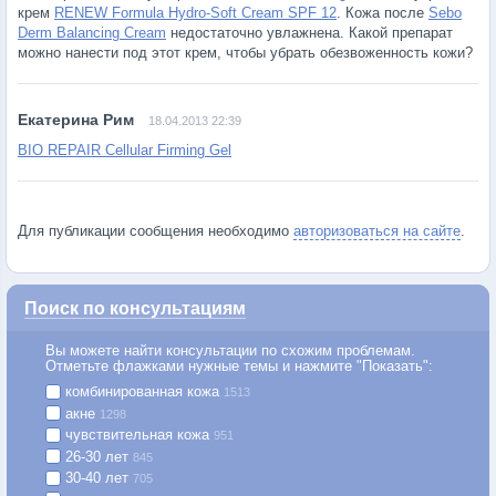
крем
RENEW Formula Hydro-Soft Cream SPF 12
. Кожа после
Sebo
Derm Balancing Cream
недостаточно увлажнена. Какой препарат
можно нанести под этот крем, чтобы убрать обезвоженность кожи?
18.04.2013 22:39
BIO REPAIR Cellular Firming Gel
Для публикации сообщения необходимо
авторизоваться на сайте
.
Поиск по консультациям
Вы можете найти консультации по схожим проблемам.
Отметьте флажками нужные темы и нажмите "Показать":
комбинированная кожа
1513
акне
1298
чувствительная кожа
951
26-30 лет
845
30-40 лет
705