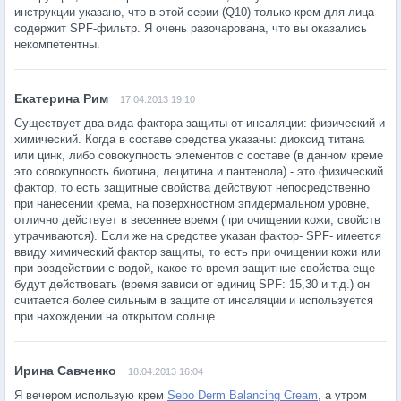
инструкции указано, что в этой серии (Q10) только крем для лица
содержит SPF-фильтр. Я очень разочарована, что вы оказались
некомпетентны.
17.04.2013 19:10
Существует два вида фактора защиты от инсаляции: физический и
химический. Когда в составе средства указаны: диоксид титана
или цинк, либо совокупность элементов с составе (в данном креме
это совокупность биотина, лецитина и пантенола) - это физический
фактор, то есть защитные свойства действуют непосредственно
при нанесении крема, на поверхностном эпидермальном уровне,
отлично действует в весеннее время (при очищении кожи, свойств
утрачиваются). Если же на средстве указан фактор- SPF- имеется
ввиду химический фактор защиты, то есть при очищении кожи или
при воздействии с водой, какое-то время защитные свойства еще
будут действовать (время зависи от единиц SPF: 15,30 и т.д.) он
считается более сильным в защите от инсаляции и используется
при нахождении на открытом солнце.
18.04.2013 16:04
Я вечером использую крем
Sebo Derm Balancing Cream
, а утром