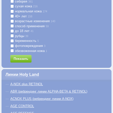
себорея
361
сухая кожа
216
нормальная кожа
174
40+ лет
158
возрастные изменения
140
способ применения
59
до 18 лет
41
рубцы
39
беременность
5
фотоповреждения
3
обезвоженная кожа
1
Показать
Линии Holy Land
A-NOX plus RETINOL
ABR (ребрендинг линии ALPHA-BETA & RETINOL)
ACNOX PLUS (ребрендинг линии A-NOX)
AGE CONTROL