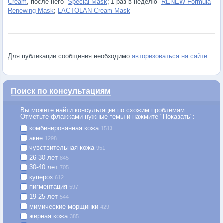
Cream
, после него-
Special Mask
; 1 раз в неделю-
RENEW Formula
Renewing Mask
;
LACTOLAN Cream Mask
Для публикации сообщения необходимо
авторизоваться на сайте
.
Поиск по консультациям
Вы можете найти консультации по схожим проблемам.
Отметьте флажками нужные темы и нажмите "Показать":
комбинированная кожа
1513
акне
1298
чувствительная кожа
951
26-30 лет
845
30-40 лет
705
купероз
612
пигментация
597
19-25 лет
544
мимические морщинки
429
жирная кожа
385