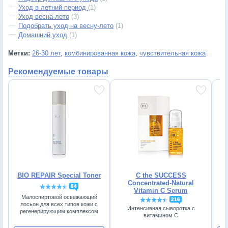
Уход в летний период
(1)
Уход весна-лето
(3)
Подобрать уход на весну-лето
(1)
Домашний уход
(1)
Метки:
26-30 лет
,
комбинированная кожа
,
чувствительная кожа
Рекомендуемые товары
BIO REPAIR Special Toner
C the SUCCESS
Concentrated-Natural
84
Vitamin C Serum
Малоспиртовой освежающий
216
лосьон для всех типов кожи с
Интенсивная сыворотка с
регенерирующим комплексом
от
витамином С