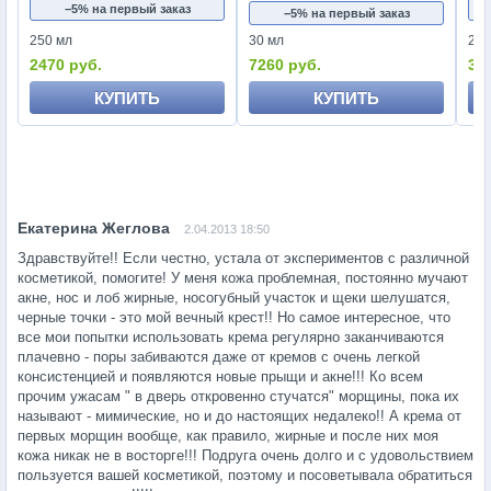
−5% на первый заказ
−5% на первый заказ
250 мл
30 мл
250
2470 руб.
7260 руб.
34
КУПИТЬ
КУПИТЬ
2.04.2013 18:50
Здравствуйте!! Если честно, устала от экспериментов с различной
косметикой, помогите! У меня кожа проблемная, постоянно мучают
акне, нос и лоб жирные, носогубный участок и щеки шелушатся,
черные точки - это мой вечный крест!! Но самое интересное, что
все мои попытки использовать крема регулярно заканчиваются
плачевно - поры забиваются даже от кремов с очень легкой
консистенцией и появляются новые прыщи и акне!!! Ко всем
прочим ужасам " в дверь откровенно стучатся" морщины, пока их
называют - мимические, но и до настоящих недалеко!! А крема от
первых морщин вообще, как правило, жирные и после них моя
кожа никак не в восторге!!! Подруга очень долго и с удовольствием
пользуется вашей косметикой, поэтому и посоветывала обратиться