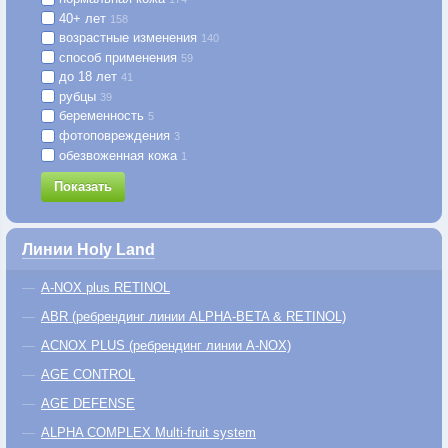
40+ лет
158
возрастные изменения
140
способ применения
59
до 18 лет
41
рубцы
39
беременность
5
фотоповреждения
3
обезвоженная кожа
1
Показать
Линии Holy Land
A-NOX plus RETINOL
ABR (ребрендинг линии ALPHA-BETA & RETINOL)
ACNOX PLUS (ребрендинг линии A-NOX)
AGE CONTROL
AGE DEFENSE
ALPHA COMPLEX Multi-fruit system