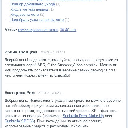
Подбор домашнего ухода
(1)
Уход в летний период
(1)
Уход весна-лето
(3)
Подобрать уход на весну-лето
(1)
Метки:
комбинированная кожа
,
30-40 лет
26.03.2013 17:41
Добрый день! подскажите,пожалуйста,пользуюсь средствами из
следующих серий ABR, C the Sussecc,Alpha-complex. Можно ли
ими продолжать пользоваться в весенне-летний период? Если
нет,то чем можно заменить. Спасибо!
27.03.2013 15:32
Добрый день. Использовать указанные средства можно в весенне-
летний период, при условии использования дополнительно
защитного крема, содержащего высокий уровень SPF- фактора -
защита от инсаляции (например,
Sunbrella Demi Make-Up
либо
Sunbrella SPF-36
). При нахождении на активное солнце,
использование средств с ретинолом исключить.