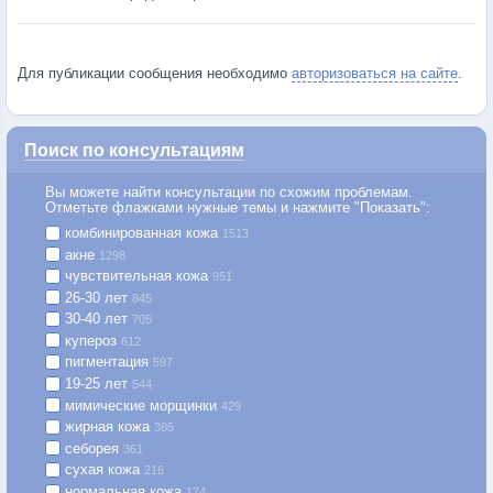
Для публикации сообщения необходимо
авторизоваться на сайте
.
Поиск по консультациям
Вы можете найти консультации по схожим проблемам.
Отметьте флажками нужные темы и нажмите "Показать":
комбинированная кожа
1513
акне
1298
чувствительная кожа
951
26-30 лет
845
30-40 лет
705
купероз
612
пигментация
597
19-25 лет
544
мимические морщинки
429
жирная кожа
385
себорея
361
сухая кожа
216
нормальная кожа
174