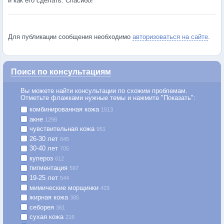
и как его сделать. Спасибо!
Для публикации сообщения необходимо
авторизоваться на сайте
.
Поиск по консультациям
Вы можете найти консультации по схожим проблемам.
Отметьте флажками нужные темы и нажмите "Показать":
комбинированная кожа
1513
акне
1298
чувствительная кожа
951
26-30 лет
845
30-40 лет
705
купероз
612
пигментация
597
19-25 лет
544
мимические морщинки
429
жирная кожа
385
себорея
361
сухая кожа
216