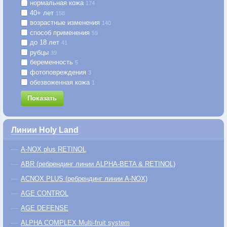
нормальная кожа
174
40+ лет
158
возрастные изменения
140
способ применения
59
до 18 лет
41
рубцы
39
беременность
5
фотоповреждения
3
обезвоженная кожа
1
Показать
Линии Holy Land
A-NOX plus RETINOL
ABR (ребрендинг линии ALPHA-BETA & RETINOL)
ACNOX PLUS (ребрендинг линии A-NOX)
AGE CONTROL
AGE DEFENSE
ALPHA COMPLEX Multi-fruit system