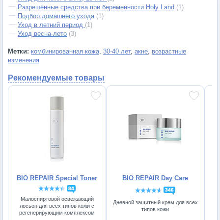
Разрешённые средства при беременности Holy Land
(1)
Подбор домашнего ухода
(1)
Уход в летний период
(1)
Уход весна-лето
(3)
Метки:
комбинированная кожа
,
30-40 лет
,
акне
,
возрастные
изменения
Рекомендуемые товары
BIO REPAIR Special Toner
BIO REPAIR Day Care
84
346
Малоспиртовой освежающий
Дневной защитный крем для всех
лосьон для всех типов кожи с
типов кожи
регенерирующим комплексом
от