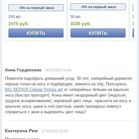
−5% на первый заказ
−5% на первый заказ
250 мл
50 мл
250
2470 руб.
3330 руб.
34
КУПИТЬ
КУПИТЬ
26.03.2013 14:58
Помогите подобрать домашний уход: 30 лет, себорейный дерматит,
черные точки на носу и подбородке, немного на лбу. Пользуюсь
BIO REPAIR Cellular firming gel
от себорейных бляшек на крыльях
носа (быстро проходят). Кожа имеет нездоровый цвет (недосып,
грудное вскармливание), неровный цвет лица - краснота на носу и
крыльях носа, щеки и лоб светлые. какие препараты помогут
справиться с акне и выровнять цвет лица?
27.03.2013 15:28