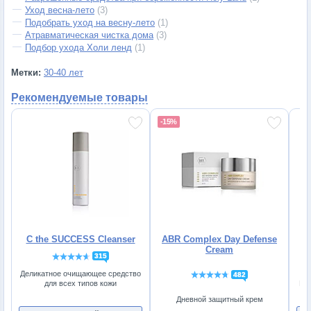
Уход весна-лето
(3)
Подобрать уход на весну-лето
(1)
Атравматическая чистка дома
(3)
Подбор ухода Холи ленд
(1)
Метки:
30-40 лет
Рекомендуемые товары
-15%
C the SUCCESS Cleanser
ABR Complex Day Defense
P
Cream
315
Деликатное очищающее средство
482
для всех типов кожи
Без
Дневной защитный крем