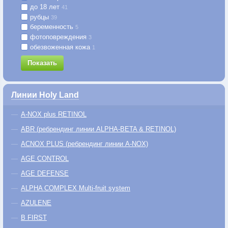
до 18 лет
41
рубцы
39
беременность
5
фотоповреждения
3
обезвоженная кожа
1
Показать
Линии Holy Land
A-NOX plus RETINOL
ABR (ребрендинг линии ALPHA-BETA & RETINOL)
ACNOX PLUS (ребрендинг линии A-NOX)
AGE CONTROL
AGE DEFENSE
ALPHA COMPLEX Multi-fruit system
AZULENE
B FIRST