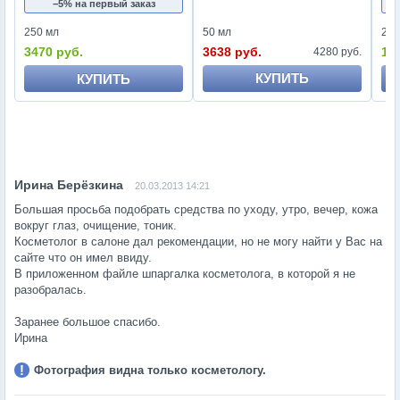
−5% на первый заказ
50 мл
250 мл
250
3638 руб.
3470 руб.
15
4280 руб.
КУПИТЬ
КУПИТЬ
20.03.2013 14:21
Большая просьба подобрать средства по уходу, утро, вечер, кожа
вокруг глаз, очищение, тоник.
Косметолог в салоне дал рекомендации, но не могу найти у Вас на
сайте что он имел ввиду.
В приложенном файле шпаргалка косметолога, в которой я не
разобралась.
Заранее большое спасибо.
Ирина
Фотография видна только косметологу.