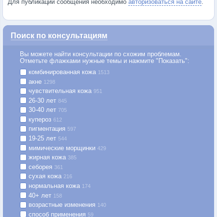
Для публикации сообщения необходимо
авторизоваться на сайте
.
Поиск по консультациям
Вы можете найти консультации по схожим проблемам.
Отметьте флажками нужные темы и нажмите "Показать":
комбинированная кожа
1513
акне
1298
чувствительная кожа
951
26-30 лет
845
30-40 лет
705
купероз
612
пигментация
597
19-25 лет
544
мимические морщинки
429
жирная кожа
385
себорея
361
сухая кожа
216
нормальная кожа
174
40+ лет
158
возрастные изменения
140
способ применения
59