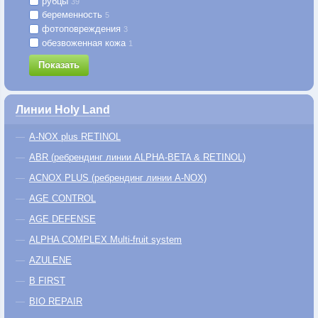
рубцы
39
беременность
5
фотоповреждения
3
обезвоженная кожа
1
Показать
Линии Holy Land
A-NOX plus RETINOL
ABR (ребрендинг линии ALPHA-BETA & RETINOL)
ACNOX PLUS (ребрендинг линии A-NOX)
AGE CONTROL
AGE DEFENSE
ALPHA COMPLEX Multi-fruit system
AZULENE
B FIRST
BIO REPAIR