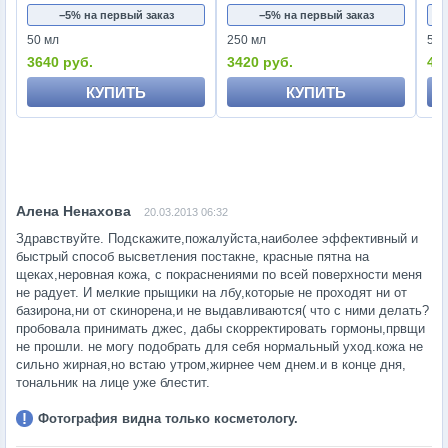
−5% на первый заказ
−5% на первый заказ
50 мл
250 мл
50 
3640 руб.
3420 руб.
45
КУПИТЬ
КУПИТЬ
20.03.2013 06:32
Здравствуйте. Подскажите,пожалуйста,наиболее эффективный и
быстрый способ высветления постакне, красные пятна на
щеках,неровная кожа, с покраснениями по всей поверхности меня
не радует. И мелкие прыщики на лбу,которые не проходят ни от
базирона,ни от скинорена,и не выдавливаются( что с ними делать?
пробовала принимать джес, дабы скорректировать гормоны,првщи
не прошли. не могу подобрать для себя нормальный уход.кожа не
сильно жирная,но встаю утром,жирнее чем днем.и в конце дня,
тональник на лице уже блестит.
Фотография видна только косметологу.