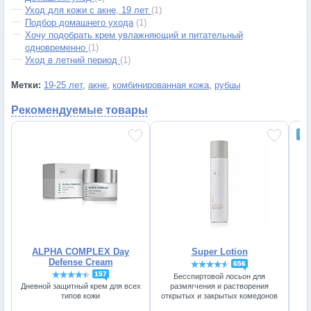
Уход для кожи с акне, 19 лет
(1)
Подбор домашнего ухода
(1)
Хочу подобрать крем увлажняющий и питательный
одновременно
(1)
Уход в летний период
(1)
Метки:
19-25 лет
,
акне
,
комбинированная кожа
,
рубцы
Рекомендуемые товары
ALPHA COMPLEX Day
Super Lotion
Defense Cream
656
157
Бесспиртовой лосьон для
размягчения и растворения
Дневной защитный крем для всех
В
открытых и закрытых комедонов
типов кожи