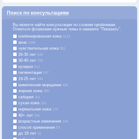
Поиск по консультациям
Вы можете найти консультации по схожим проблемам.
Отметьте флажками нужные темы и нажмите "Показать":
комбинированная кожа
1513
акне
1298
чувствительная кожа
951
26-30 лет
845
30-40 лет
705
купероз
612
пигментация
597
19-25 лет
544
мимические морщинки
429
жирная кожа
385
себорея
361
сухая кожа
216
нормальная кожа
174
40+ лет
158
возрастные изменения
140
способ применения
59
до 18 лет
41