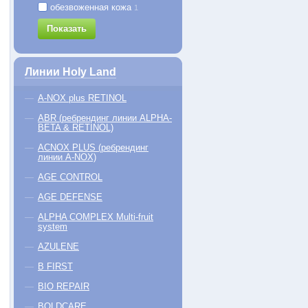
обезвоженная кожа
1
C the SUCCESS Cleanser
Super Lotion
DOUB
Показать
656
315
Бесспиртовой лосьон для
Сус
ликатное очищающее средство
размягчения и растворения
под
для всех типов кожи
открытых и закрытых комедонов
Линии Holy Land
−5% на первый заказ
−5% на первый заказ
A-NOX plus RETINOL
 мл
250 мл
30 м
70 руб.
3420 руб.
1440
ABR (ребрендинг линии ALPHA-
BETA & RETINOL)
КУПИТЬ
КУПИТЬ
ACNOX PLUS (ребрендинг
линии A-NOX)
AGE CONTROL
AGE DEFENSE
ALPHA COMPLEX Multi-fruit
system
AZULENE
B FIRST
BIO REPAIR
BOLDCARE