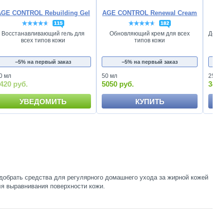
AGE CONTROL Rebuilding Gel
AGE CONTROL Renewal Cream
115
182
Восстанавливающий гель для
Обновляющий крем для всех
Де
всех типов кожи
типов кожи
−5% на первый заказ
−5% на первый заказ
0 мл
50 мл
250
420 руб.
5050 руб.
34
УВЕДОМИТЬ
КУПИТЬ
добрать средства для регулярного домашнего ухода за жирной кожей
ля выравнивания поверхности кожи.