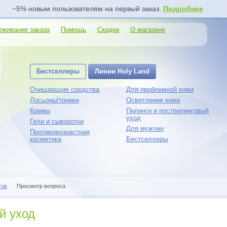
−5% новым пользователям на первый заказ.
Подробнее
еживание заказа
Помощь
Скидки
О магазине
Бестселлеры
Линии Holy Land
Очищающие средства
Для проблемной кожи
Лосьоны/тоники
Осветление кожи
Кремы
Пилинги и постпилинговый
уход
Гели и сыворотки
Для мужчин
Противовозрастная
косметика
Бестселлеры
гов
Просмотр вопроса
й уход