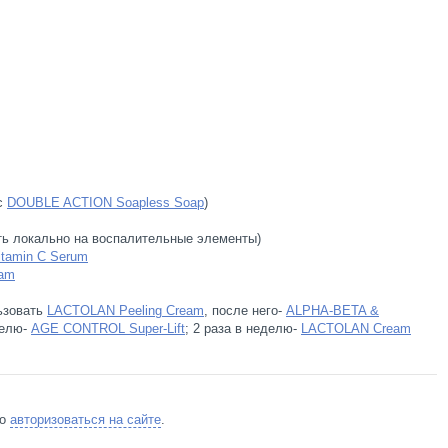
с
DOUBLE ACTION Soapless Soap
)
ть локально на воспалительные элементы)
itamin C Serum
eam
ьзовать
LACTOLAN Peeling Cream
, после него-
ALPHA-BETA &
делю-
AGE CONTROL Super-Lift
; 2 раза в неделю-
LACTOLAN Cream
мо
авторизоваться на сайте
.