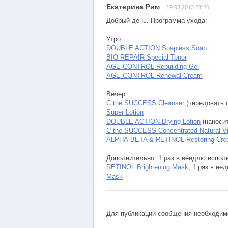
19.03.2013 21:26
Добрый день. Программа ухода:
Утро:
DOUBLE ACTION Soapless Soap
BIO REPAIR Special Toner
AGE CONTROL Rebuilding Gel
AGE CONTROL Renewal Cream
Вечер:
C the SUCCESS Cleanser
(чередовать 
Super Lotion
DOUBLE ACTION Drying Lotion
(наноси
C the SUCCESS Concentrated-Natural V
ALPHA-BETA & RETINOL Restoring Cr
Дополнительно: 1 раз в неедлю испол
RETINOL Brightening Mask
; 1 раз в не
Mask
Для публикации сообщения необходи