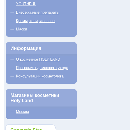
YOUTHFUL
Внесерийные препараты
Кремы, гели, лосьоны
Маски
Информация
О косметике HOLY LAND
Программы домашнего ухода
Консультации косметолога
Магазины косметики
Holy Land
Москва