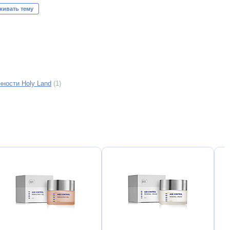
живать тему
ности Holy Land
(1)