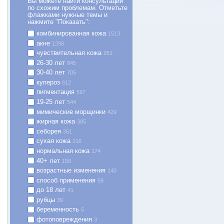
Вы можете найти консультации
по схожим проблемам. Отметьте
флажками нужные темы и
нажмите "Показать":
комбинированная кожа
1513
акне
1298
чувствительная кожа
951
26-30 лет
845
30-40 лет
705
купероз
612
пигментация
597
19-25 лет
544
мимические морщинки
429
жирная кожа
385
себорея
361
сухая кожа
216
нормальная кожа
174
40+ лет
158
возрастные изменения
140
способ применения
59
до 18 лет
41
рубцы
39
беременность
5
фотоповреждения
3