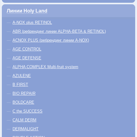
Линии Holy Land
A-NOX plus RETINOL
ABR (ребрендинг линии ALPHA-BETA & RETINOL)
ACNOX PLUS (ребрендинг линии A-NOX)
AGE CONTROL
AGE DEFENSE
ALPHA COMPLEX Multi-fruit system
AZULENE
B FIRST
BIO REPAIR
BOLDCARE
C the SUCCESS
CALM DERM
DERMALIGHT