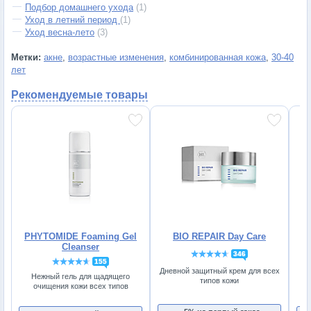
Подбор домашнего ухода
(1)
Уход в летний период
(1)
Уход весна-лето
(3)
Метки:
акне
,
возрастные изменения
,
комбинированная кожа
,
30-40
лет
Рекомендуемые товары
PHYTOMIDE Foaming Gel
BIO REPAIR Day Care
Cleanser
346
155
Дневной защитный крем для всех
Нежный гель для щадящего
типов кожи
от
очищения кожи всех типов