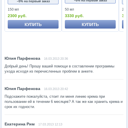
−5% на первый заказ
−5% на первый заказ
150 мл
50 мл
250
2300 руб.
3330 руб.
34
КУПИТЬ
КУПИТЬ
16.03.2013 20:36
Добрый день! Прошу вашей помощи в составлении программы
ухода исходя из перечисленных проблем в анкете.
16.03.2013 20:42
Подскажите пожалуйста, стоит ли меня линию крема при
пользовании ей в течении 6 месяцев? А так же как хранить крема и
срок их годности.
17.03.2013 12:13