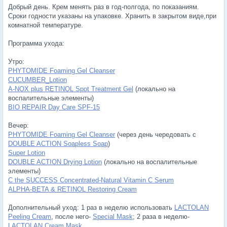
Добрый день. Крем менять раз в год-полгода, по показаниям.
Сроки годности указаны на упаковке. Хранить в закрытом виде,при
комнатной температуре.
Программа ухода:
Утро:
PHYTOMIDE Foaming Gel Cleanser
CUCUMBER_Lotion
A-NOX plus RETINOL Spot Treatment Gel
(локально на
воспалительные элементы)
BIO REPAIR Day Care SPF-15
Вечер:
PHYTOMIDE Foaming Gel Cleanser
(через день чередовать с
DOUBLE ACTION Soapless Soap
)
Super Lotion
DOUBLE ACTION Drying Lotion
(локально на воспалительные
элементы)
C the SUCCESS Concentrated-Natural Vitamin C Serum
ALPHA-BETA & RETINOL Restoring Cream
Дополнительный уход: 1 раз в неделю использовать
LACTOLAN
Peeling Cream
, после него-
Special Mask
; 2 раза в неделю-
LACTOLAN Cream Mask