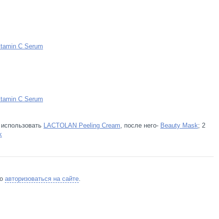
itamin C Serum
itamin C Serum
ю использовать
LACTOLAN Peeling Cream
, после него-
Beauty Mask
; 2
k
мо
авторизоваться на сайте
.