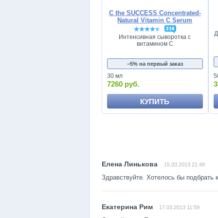
C the SUCCESS Concentrated-
Natural Vitamin C Serum
216
Д
Интенсивная сыворотка с
витамином С
−5% на первый заказ
30 мл
5
7260 руб.
3
КУПИТЬ
15.03.2013 21:49
Здравствуйте. Хотелось бы подбрать 
17.03.2013 11:59