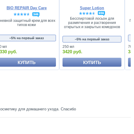
BIO REPAIR Day Care
Super Lotion
656
346
Бесспиртовой лосьон для
невной защитный крем для всех
Пи
размягчения и растворения
типов кожи
открытых и закрытых комедонов
−5% на первый заказ
−5% на первый заказ
0 мл
250 мл
70 
330 руб.
3420 руб.
34
КУПИТЬ
КУПИТЬ
косметику для домашнего ухода. Спасибо