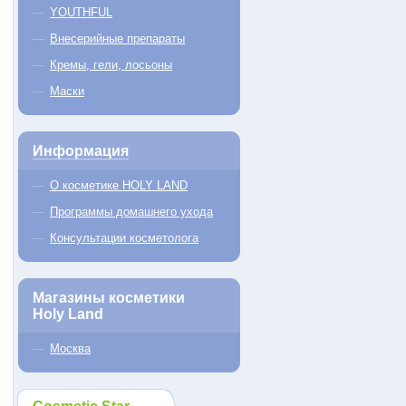
YOUTHFUL
Внесерийные препараты
Кремы, гели, лосьоны
Маски
Информация
О косметике HOLY LAND
Программы домашнего ухода
Консультации косметолога
Магазины косметики
Holy Land
Москва