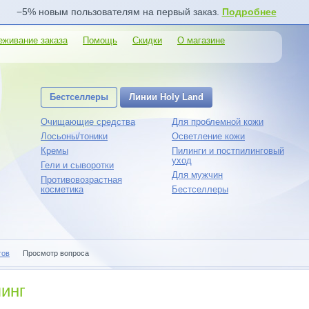
−5% новым пользователям на первый заказ.
Подробнее
еживание заказа
Помощь
Скидки
О магазине
Бестселлеры
Линии Holy Land
Очищающие средства
Для проблемной кожи
Лосьоны/тоники
Осветление кожи
Кремы
Пилинги и постпилинговый
уход
Гели и сыворотки
Для мужчин
Противовозрастная
косметика
Бестселлеры
гов
Просмотр вопроса
инг