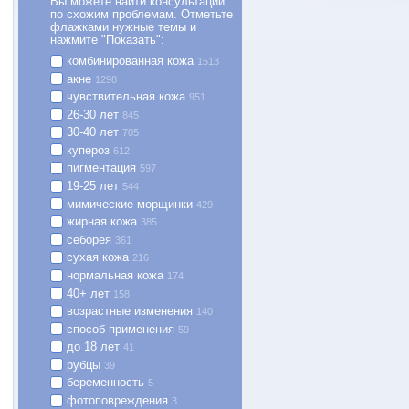
Вы можете найти консультации
по схожим проблемам. Отметьте
флажками нужные темы и
нажмите "Показать":
комбинированная кожа
1513
акне
1298
чувствительная кожа
951
26-30 лет
845
30-40 лет
705
купероз
612
пигментация
597
19-25 лет
544
мимические морщинки
429
жирная кожа
385
себорея
361
сухая кожа
216
нормальная кожа
174
40+ лет
158
возрастные изменения
140
способ применения
59
до 18 лет
41
рубцы
39
беременность
5
фотоповреждения
3