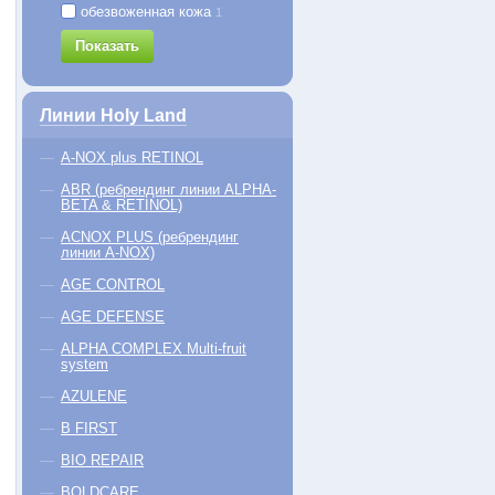
обезвоженная кожа
1
LACTOLAN Peeling Cream
LACTOLAN Cream Mask
Показать
873
174
линг-крем для очищения кожи
Увлажняющая питательная крем-
любого типа
маска для всех типов кожи
Линии Holy Land
−5% на первый заказ
−5% на первый заказ
A-NOX plus RETINOL
мл
70 мл
70 руб.
3470 руб.
ABR (ребрендинг линии ALPHA-
BETA & RETINOL)
КУПИТЬ
КУПИТЬ
ACNOX PLUS (ребрендинг
линии A-NOX)
AGE CONTROL
AGE DEFENSE
ALPHA COMPLEX Multi-fruit
system
AZULENE
B FIRST
BIO REPAIR
BOLDCARE