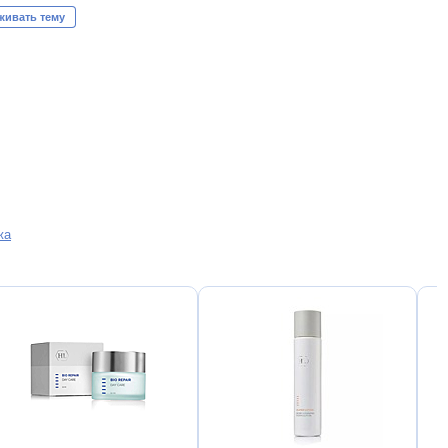
живать тему
жа