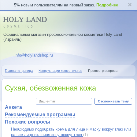
−5% новым пользователям на первый заказ.
Подробнее
Официальный магазин профессиональной косметики Holy Land
(Израиль)
info@holylandshop.ru
Главная страница
Консультации косметологов
Просмотр вопроса
Сухая, обезвоженная кожа
Отслеживать тему
Анкета
Рекомендуемые программы
Похожие вопросы
Необходимо подобрать крема для лица и маску вокруг глаз или
на все лицо включая зону вокруг глаз
(1)