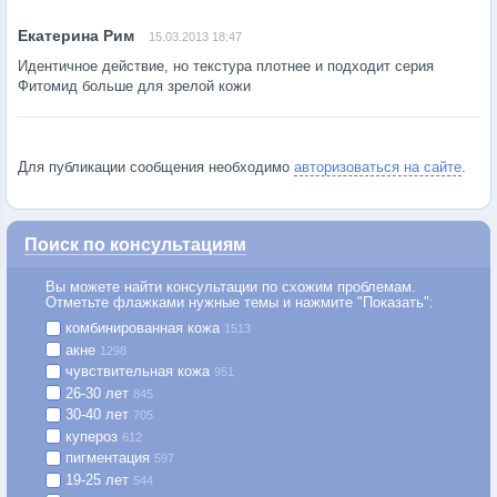
15.03.2013 18:47
Идентичное действие, но текстура плотнее и подходит серия
Фитомид больше для зрелой кожи
Для публикации сообщения необходимо
авторизоваться на сайте
.
Поиск по консультациям
Вы можете найти консультации по схожим проблемам.
Отметьте флажками нужные темы и нажмите "Показать":
комбинированная кожа
1513
акне
1298
чувствительная кожа
951
26-30 лет
845
30-40 лет
705
купероз
612
пигментация
597
19-25 лет
544