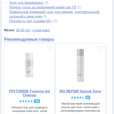
Уход для беременных
(1)
Подбор ухода за проблемной кожей при ГВ
(1)
Правильный домашний уход для жирной, чувствительной,
склонной к акне коже
(6)
Отёчность под глазами 65+
(3)
Метки:
26-30 лет
,
сухая кожа
Рекомендуемые товары
PHYTOMIDE Foaming Gel
BIO REPAIR Special Toner
Cleanser
84
155
Малоспиртовой освежающий
лосьон для всех типов кожи с
Нежный гель для щадящего
регенерирующим комплексом
очищения кожи всех типов