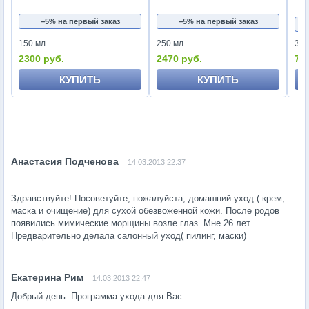
−5% на первый заказ
−5% на первый заказ
150 мл
250 мл
30 
2300 руб.
2470 руб.
72
КУПИТЬ
КУПИТЬ
14.03.2013 22:37
Здравствуйте! Посоветуйте, пожалуйста, домашний уход ( крем,
маска и очищение) для сухой обезвоженной кожи. После родов
появились мимические морщины возле глаз. Мне 26 лет.
Предварительно делала салонный уход( пилинг, маски)
14.03.2013 22:47
Добрый день. Программа ухода для Вас: