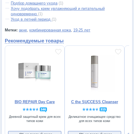
Подбор домашнего ухода
(1)
Хочу подобрать крем увлажняющий и питательный
одновременно
(1)
Уход в летний период
(1)
Метки:
акне
,
комбинированная кожа
,
19-25 лет
Рекомендуемые товары
BIO REPAIR Day Care
C the SUCCESS Cleanser
D
346
315
Дневной защитный крем для всех
Деликатное очищающее средство
С
типов кожи
для всех типов кожи
по