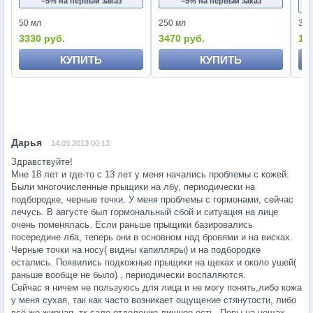
−5% на первый заказ
−5% на первый заказ
50 мл
250 мл
30 
3330 руб.
3470 руб.
14
КУПИТЬ
КУПИТЬ
14.03.2013 00:13
Здравствуйте!
Мне 18 лет и где-то с 13 лет у меня начались проблемы с кожей.
Были многочисленные прыщики на лбу, периодически на
подбородке, черные точки. У меня проблемы с гормонами, сейчас
лечусь. В августе был гормональный сбой и ситуация на лице
очень поменялась. Если раньше прыщики базировались
посередине лба, теперь они в основном над бровями и на висках.
Черные точки на носу( видны капилляры) и на подбородке
остались. Появились подкожные прыщики на щеках и около ушей(
раньше вообще не было) , периодически воспаляются.
Сейчас я ничем не пользуюсь для лица и не могу понять,либо кожа
у меня сухая, так как часто возникает ощущение стянутости, либо
всё же жирная, тк сало отделение лишнее есть. Поры на цещах