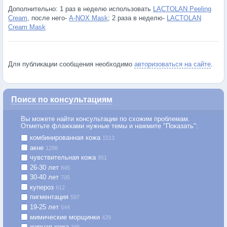
Дополнительно: 1 раз в неделю использовать
LACTOLAN Peeling
Cream
, после него-
A-NOX Mask
; 2 раза в неделю-
LACTOLAN
Cream Mask
Для публикации сообщения необходимо
авторизоваться на сайте
.
Поиск по консультациям
Вы можете найти консультации по схожим проблемам.
Отметьте флажками нужные темы и нажмите "Показать":
комбинированная кожа
1513
акне
1298
чувствительная кожа
951
26-30 лет
845
30-40 лет
705
купероз
612
пигментация
597
19-25 лет
544
мимические морщинки
429
жирная кожа