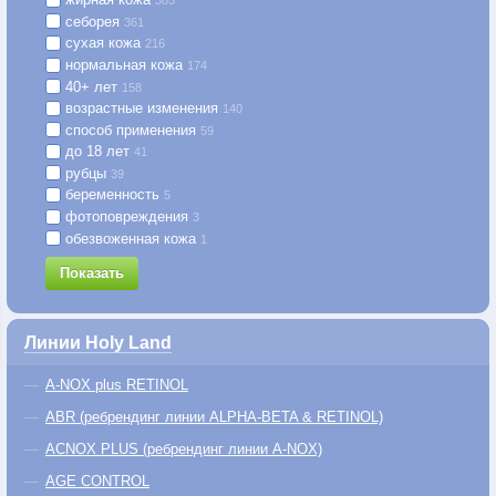
385
себорея
361
сухая кожа
216
нормальная кожа
174
40+ лет
158
возрастные изменения
140
способ применения
59
до 18 лет
41
рубцы
39
беременность
5
фотоповреждения
3
обезвоженная кожа
1
Показать
Линии Holy Land
A-NOX plus RETINOL
ABR (ребрендинг линии ALPHA-BETA & RETINOL)
ACNOX PLUS (ребрендинг линии A-NOX)
AGE CONTROL