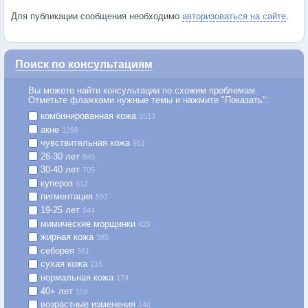
Для публикации сообщения необходимо
авторизоваться на сайте
.
Поиск по консультациям
Вы можете найти консультации по схожим проблемам.
Отметьте флажками нужные темы и нажмите "Показать":
комбинированная кожа
1513
акне
1298
чувствительная кожа
951
26-30 лет
845
30-40 лет
705
купероз
612
пигментация
597
19-25 лет
544
мимические морщинки
429
жирная кожа
385
себорея
361
сухая кожа
216
нормальная кожа
174
40+ лет
158
возрастные изменения
140