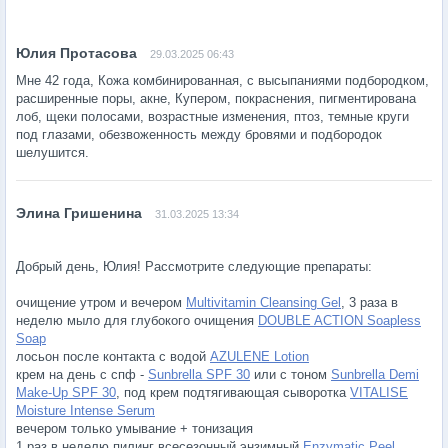
29.03.2025 06:43
Мне 42 года, Кожа комбинированная, с высыпаниями подбородком,
расширенные поры, акне, Купером, покраснения, пигментирована
лоб, щеки полосами, возрастные изменения, птоз, темные круги
под глазами, обезвоженность между бровями и подбородок
шелушится.
31.03.2025 13:34
Добрый день, Юлия! Рассмотрите следующие препараты:
очищение утром и вечером
Multivitamin Cleansing Gel
, 3 раза в
неделю мыло для глубокого очищения
DOUBLE ACTION Soapless
Soap
лосьон после контакта с водой
AZULENE Lotion
крем на день с спф -
Sunbrella SPF 30
или с тоном
Sunbrella Demi
Make-Up SPF 30
, под крем подтягивающая сыворотка
VITALISE
Moisture Intense Serum
вечером только умывание + тонизация
1 раз в неделю пилинг всесезонный энзимный
Enzymatic Peel
,