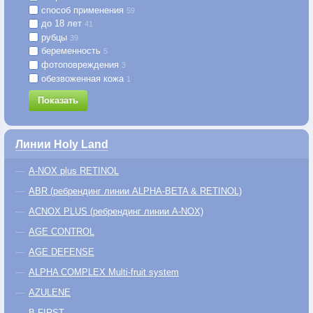
способ применения
59
до 18 лет
41
рубцы
39
беременность
5
фотоповреждения
3
обезвоженная кожа
1
Показать
Линии Holy Land
A-NOX plus RETINOL
ABR (ребрендинг линии ALPHA-BETA & RETINOL)
ACNOX PLUS (ребрендинг линии A-NOX)
AGE CONTROL
AGE DEFENSE
ALPHA COMPLEX Multi-fruit system
AZULENE
B FIRST