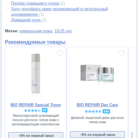
Подбор домашнего ухода
(1)
Хочу подобрать крем увлажняющий и питательный
одновременно
(1)
Домашний уход
(1)
Метки:
нормальная кожа
,
19-25 лет
Рекомендуемые товары
BIO REPAIR Special Toner
BIO REPAIR Day Care
84
346
Малоспиртовой освежающий
Дневной защитный крем для всех
лосьон для всех типов кожи с
типов кожи
регенерирующим комплексом
от
−5% на первый заказ
−5% на первый заказ