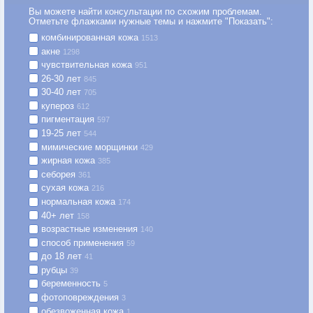
Вы можете найти консультации по схожим проблемам.
Отметьте флажками нужные темы и нажмите "Показать":
комбинированная кожа
1513
акне
1298
чувствительная кожа
951
26-30 лет
845
30-40 лет
705
купероз
612
пигментация
597
19-25 лет
544
мимические морщинки
429
жирная кожа
385
себорея
361
сухая кожа
216
нормальная кожа
174
40+ лет
158
возрастные изменения
140
способ применения
59
до 18 лет
41
рубцы
39
беременность
5
фотоповреждения
3
обезвоженная кожа
1