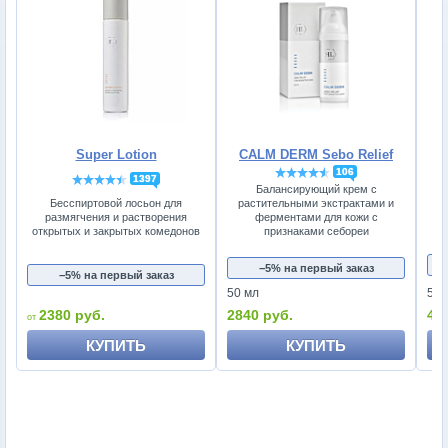
Super Lotion
CALM DERM Sebo Relief
106
1397
Балансирующий крем с
Бесспиртовой лосьон для
растительными экстрактами и
В
размягчения и растворения
ферментами для кожи с
открытых и закрытых комедонов
признаками себореи
−5% на первый заказ
−5% на первый заказ
50 мл
50 
2380 руб.
2840 руб.
45
КУПИТЬ
КУПИТЬ