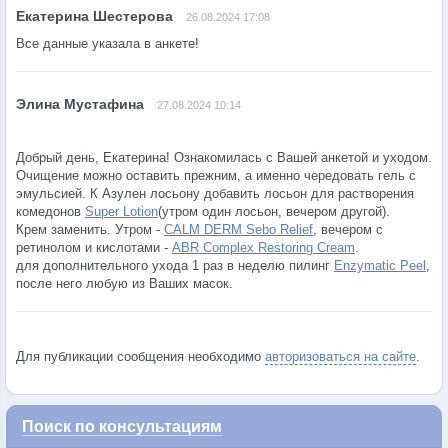
26.08.2024 17:08
Все данные указала в анкете!
27.08.2024 10:14
Добрый день, Екатерина! Ознакомилась с Вашей анкетой и уходом.
Очищение можно оставить прежним, а именно чередовать гель с
эмульсией. К Азулен лосьону добавить лосьон для растворения
комедонов
Super Lotion
(утром один лосьон, вечером другой).
Крем заменить. Утром -
CALM DERM Sebo Relief
, вечером с
ретинолом и кислотами -
ABR Complex Restoring Cream
.
для дополнительного ухода 1 раз в неделю пилинг
Enzymatic Peel
,
после него любую из Ваших масок.
Для публикации сообщения необходимо
авторизоваться на сайте
.
Поиск по консультациям