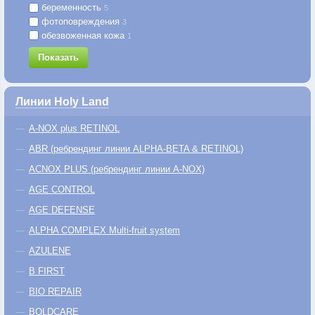
беременность
5
фотоповреждения
3
обезвоженная кожа
1
Показать
Линии Holy Land
A-NOX plus RETINOL
ABR (ребрендинг линии ALPHA-BETA & RETINOL)
ACNOX PLUS (ребрендинг линии A-NOX)
AGE CONTROL
AGE DEFENSE
ALPHA COMPLEX Multi-fruit system
AZULENE
B FIRST
BIO REPAIR
BOLDCARE