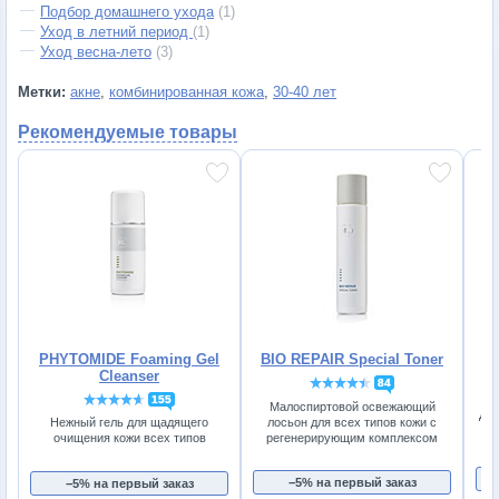
Подбор домашнего ухода
(1)
Уход в летний период
(1)
Уход весна-лето
(3)
Метки:
акне
,
комбинированная кожа
,
30-40 лет
Рекомендуемые товары
PHYTOMIDE Foaming Gel
BIO REPAIR Special Toner
Cleanser
84
155
Малоспиртовой освежающий
Дне
лосьон для всех типов кожи с
Нежный гель для щадящего
регенерирующим комплексом
очищения кожи всех типов
−5% на первый заказ
−5% на первый заказ