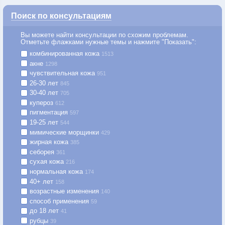
Поиск по консультациям
Вы можете найти консультации по схожим проблемам.
Отметьте флажками нужные темы и нажмите "Показать":
комбинированная кожа
1513
акне
1298
чувствительная кожа
951
26-30 лет
845
30-40 лет
705
купероз
612
пигментация
597
19-25 лет
544
мимические морщинки
429
жирная кожа
385
себорея
361
сухая кожа
216
нормальная кожа
174
40+ лет
158
возрастные изменения
140
способ применения
59
до 18 лет
41
рубцы
39