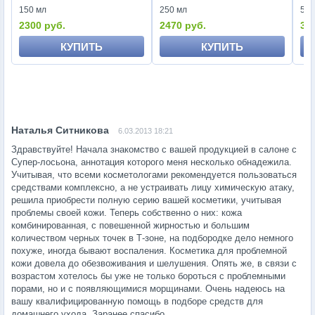
150 мл
250 мл
50 
2300 руб.
2470 руб.
33
КУПИТЬ
КУПИТЬ
6.03.2013 18:21
Здравствуйте! Начала знакомство с вашей продукцией в салоне с
Супер-лосьона, аннотация которого меня несколько обнадежила.
Учитывая, что всеми косметологами рекомендуется пользоваться
средствами комплексно, а не устраивать лицу химическую атаку,
решила приобрести полную серию вашей косметики, учитывая
проблемы своей кожи. Теперь собственно о них: кожа
комбинированная, с повешенной жирностью и большим
количеством черных точек в Т-зоне, на подбородке дело немного
похуже, иногда бывают воспаления. Косметика для проблемной
кожи довела до обезвоживания и шелушения. Опять же, в связи с
возрастом хотелось бы уже не только бороться с проблемными
порами, но и с появляющимися морщинами. Очень надеюсь на
вашу квалифицированную помощь в подборе средств для
домашнего ухода. Заранее спасибо.