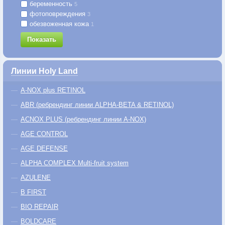
беременность
5
фотоповреждения
3
обезвоженная кожа
1
Показать
Линии Holy Land
A-NOX plus RETINOL
ABR (ребрендинг линии ALPHA-BETA & RETINOL)
ACNOX PLUS (ребрендинг линии A-NOX)
AGE CONTROL
AGE DEFENSE
ALPHA COMPLEX Multi-fruit system
AZULENE
B FIRST
BIO REPAIR
BOLDCARE