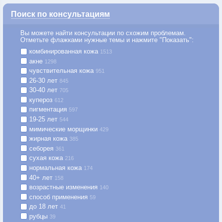
Поиск по консультациям
Вы можете найти консультации по схожим проблемам.
Отметьте флажками нужные темы и нажмите "Показать":
комбинированная кожа
1513
акне
1298
чувствительная кожа
951
26-30 лет
845
30-40 лет
705
купероз
612
пигментация
597
19-25 лет
544
мимические морщинки
429
жирная кожа
385
себорея
361
сухая кожа
216
нормальная кожа
174
40+ лет
158
возрастные изменения
140
способ применения
59
до 18 лет
41
рубцы
39