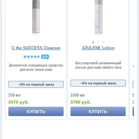
C the SUCCESS Cleanser
AZULENE Lotion
315
Бесспиртовой увлажняющий
Деликатное очищающее средство
Дне
лосьон для кожи любого типа
для всех типов кожи
−5% на первый заказ
−5% на первый заказ
250 мл
1000 мл
50 
3470 руб.
3790 руб.
33
КУПИТЬ
КУПИТЬ