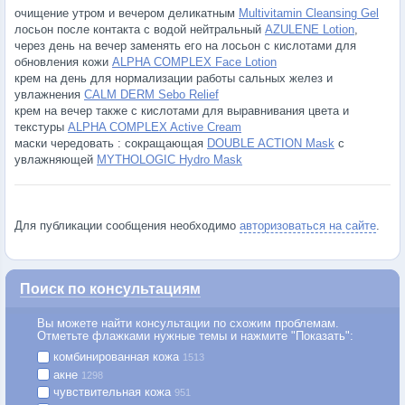
очищение утром и вечером деликатным
Multivitamin Cleansing Gel
лосьон после контакта с водой нейтральный
AZULENE Lotion
,
через день на вечер заменять его на лосьон с кислотами для
обновления кожи
ALPHA COMPLEX Face Lotion
крем на день для нормализации работы сальных желез и
увлажнения
CALM DERM Sebo Relief
крем на вечер также с кислотами для выравнивания цвета и
текстуры
ALPHA COMPLEX Active Cream
маски чередовать : сокращающая
DOUBLE ACTION Mask
с
увлажняющей
MYTHOLOGIC Hydro Mask
Для публикации сообщения необходимо
авторизоваться на сайте
.
Поиск по консультациям
Вы можете найти консультации по схожим проблемам.
Отметьте флажками нужные темы и нажмите "Показать":
комбинированная кожа
1513
акне
1298
чувствительная кожа
951