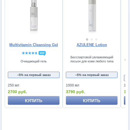
Multivitamin Cleansing Gel
AZULENE Lotion
102
Бесспиртовой увлажняющий
Лос
Очищающий гель
лосьон для кожи любого типа
по
−5% на первый заказ
−5% на первый заказ
250 мл
1000 мл
125
2700 руб.
3790 руб.
19
КУПИТЬ
КУПИТЬ