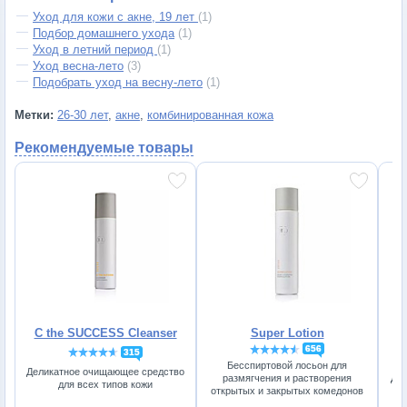
Уход для кожи с акне, 19 лет
(1)
Подбор домашнего ухода
(1)
Уход в летний период
(1)
Уход весна-лето
(3)
Подобрать уход на весну-лето
(1)
Метки:
26-30 лет
,
акне
,
комбинированная кожа
Рекомендуемые товары
C the SUCCESS Cleanser
Super Lotion
656
315
Бесспиртовой лосьон для
Деликатное очищающее средство
размягчения и растворения
Дне
для всех типов кожи
открытых и закрытых комедонов