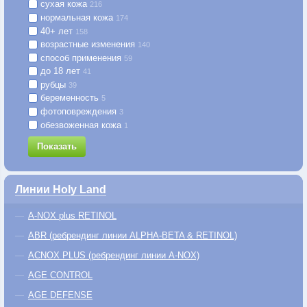
сухая кожа
216
нормальная кожа
174
40+ лет
158
возрастные изменения
140
способ применения
59
до 18 лет
41
рубцы
39
беременность
5
фотоповреждения
3
обезвоженная кожа
1
Показать
Линии Holy Land
A-NOX plus RETINOL
ABR (ребрендинг линии ALPHA-BETA & RETINOL)
ACNOX PLUS (ребрендинг линии A-NOX)
AGE CONTROL
AGE DEFENSE