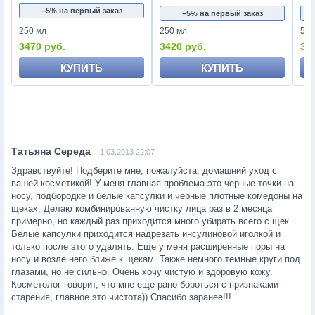
−5% на первый заказ
−5% на первый заказ
250 мл
250 мл
50 
3470 руб.
3420 руб.
36
КУПИТЬ
КУПИТЬ
1.03.2013 22:07
Здравствуйте! Подберите мне, пожалуйста, домашний уход с
вашей косметикой! У меня главная проблема это черные точки на
носу, подбородке и белые капсулки и черные плотные комедоны на
щеках. Делаю комбинированную чистку лица раз в 2 месяца
примерно, но каждый раз приходится много убирать всего с щек.
Белые капсулки приходится надрезать инсулиновой иголкой и
только после этого удалять. Еще у меня расширенные поры на
носу и возле него ближе к щекам. Также немного темные круги под
глазами, но не сильно. Очень хочу чистую и здоровую кожу.
Косметолог говорит, что мне еще рано бороться с признаками
старения, главное это чистота)) Спасибо заранее!!!