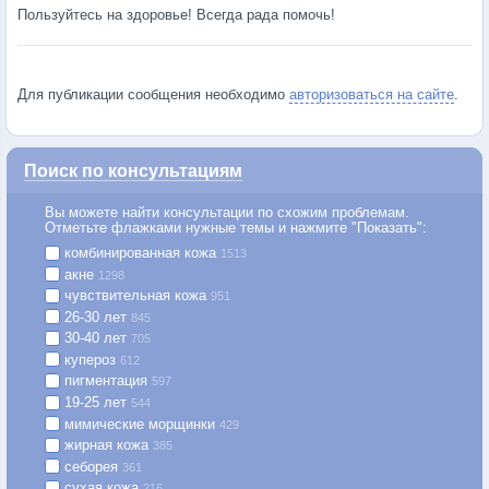
Пользуйтесь на здоровье! Всегда рада помочь!
Для публикации сообщения необходимо
авторизоваться на сайте
.
Поиск по консультациям
Вы можете найти консультации по схожим проблемам.
Отметьте флажками нужные темы и нажмите "Показать":
комбинированная кожа
1513
акне
1298
чувствительная кожа
951
26-30 лет
845
30-40 лет
705
купероз
612
пигментация
597
19-25 лет
544
мимические морщинки
429
жирная кожа
385
себорея
361
сухая кожа
216