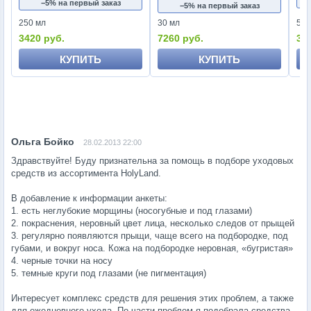
−5% на первый заказ
−5% на первый заказ
250 мл
30 мл
50 
3420 руб.
7260 руб.
33
КУПИТЬ
КУПИТЬ
28.02.2013 22:00
Здравствуйте! Буду признательна за помощь в подборе уходовых
средств из ассортимента HolyLand.
В добавление к информации анкеты:
1. есть неглубокие морщины (носогубные и под глазами)
2. покраснения, неровный цвет лица, несколько следов от прыщей
3. регулярно появляются прыщи, чаще всего на подбородке, под
губами, и вокруг носа. Кожа на подбородке неровная, «бугристая»
4. черные точки на носу
5. темные круги под глазами (не пигментация)
Интересует комплекс средств для решения этих проблем, а также
для ежедневного ухода. По части проблем я подобрала средства.