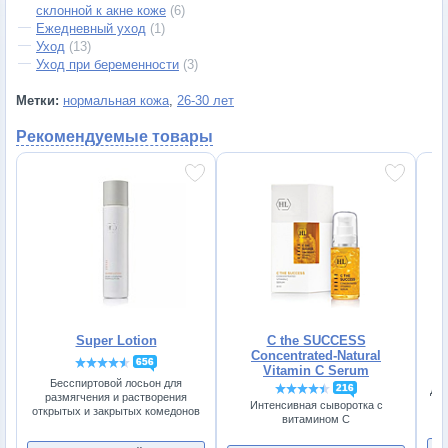
склонной к акне коже
(6)
Ежедневный уход
(1)
Уход
(13)
Уход при беременности
(3)
Метки:
нормальная кожа
,
26-30 лет
Рекомендуемые товары
Super Lotion
C the SUCCESS
Concentrated-Natural
656
Vitamin C Serum
Бесспиртовой лосьон для
216
Дне
размягчения и растворения
Интенсивная сыворотка с
открытых и закрытых комедонов
витамином С