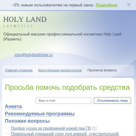
−5% новым пользователям на первый заказ.
Подробнее
Официальный магазин профессиональной косметики Holy Land
(Израиль)
info@holylandshop.ru
Главная страница
Консультации косметологов
Просмотр вопроса
Просьба помочь подобрать средства
Отслеживать тему
Анкета
Рекомендуемые программы
Похожие вопросы
Подбор ухода за проблемной кожей при ГВ
(1)
Правильный домашний уход для жирной, чувствительной,