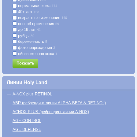
нормальная кожа
174
40+ лет
158
возрастные изменения
140
способ применения
59
до 18 лет
41
рубцы
39
беременность
5
фотоповреждения
3
обезвоженная кожа
1
Показать
Линии Holy Land
A-NOX plus RETINOL
ABR (ребрендинг линии ALPHA-BETA & RETINOL)
ACNOX PLUS (ребрендинг линии A-NOX)
AGE CONTROL
AGE DEFENSE