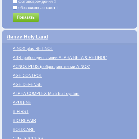
фотоповреждения
3
обезвоженная кожа
1
Показать
Линии Holy Land
A-NOX plus RETINOL
ABR (ребрендинг линии ALPHA-BETA & RETINOL)
ACNOX PLUS (ребрендинг линии A-NOX)
AGE CONTROL
AGE DEFENSE
ALPHA COMPLEX Multi-fruit system
AZULENE
B FIRST
BIO REPAIR
BOLDCARE
C the SUCCESS