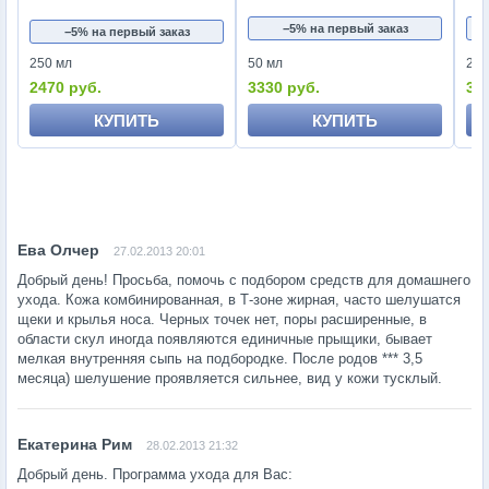
−5% на первый заказ
−5% на первый заказ
250 мл
50 мл
250
2470 руб.
3330 руб.
34
КУПИТЬ
КУПИТЬ
27.02.2013 20:01
Добрый день! Просьба, помочь с подбором средств для домашнего
ухода. Кожа комбинированная, в Т-зоне жирная, часто шелушатся
щеки и крылья носа. Черных точек нет, поры расширенные, в
области скул иногда появляются единичные прыщики, бывает
мелкая внутренняя сыпь на подбородке. После родов *** 3,5
месяца) шелушение проявляется сильнее, вид у кожи тусклый.
28.02.2013 21:32
Добрый день. Программа ухода для Вас: