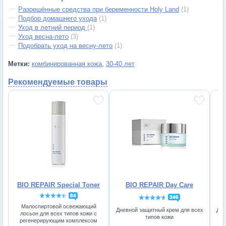
Разрешённые средства при беременности Holy Land
(1)
Подбор домашнего ухода
(1)
Уход в летний период
(1)
Уход весна-лето
(3)
Подобрать уход на весну-лето
(1)
Метки:
комбинированная кожа
,
30-40 лет
Рекомендуемые товары
BIO REPAIR Special Toner
BIO REPAIR Day Care
C
84
346
Малоспиртовой освежающий
Дневной защитный крем для всех
Дел
лосьон для всех типов кожи с
типов кожи
регенерирующим комплексом