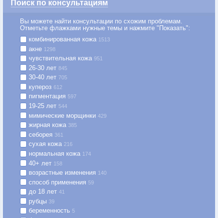
Поиск по консультациям
Вы можете найти консультации по схожим проблемам.
Отметьте флажками нужные темы и нажмите "Показать":
комбинированная кожа
1513
акне
1298
чувствительная кожа
951
26-30 лет
845
30-40 лет
705
купероз
612
пигментация
597
19-25 лет
544
мимические морщинки
429
жирная кожа
385
себорея
361
сухая кожа
216
нормальная кожа
174
40+ лет
158
возрастные изменения
140
способ применения
59
до 18 лет
41
рубцы
39
беременность
5