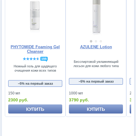
PHYTOMIDE Foaming Gel
AZULENE Lotion
Cleanser
155
Бесспиртовой увлажняющий
лосьон для кожи любого типа
Нежный гель для щадящего
очищения кожи всех типов
−5% на первый заказ
−5% на первый заказ
150 мл
1000 мл
250
2300 руб.
3790 руб.
37
КУПИТЬ
КУПИТЬ