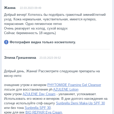
22.03.2023 09:49
Добрый вечер! Хотелось бы подобрать грамотный зимний/летний
уход. Кожа нормальная, чувствительная, имеется купероз,
покраснения. Одно пягментное пятно
Очень реагирует на холод, сухой воздух
Сейчас беременность 18 недель)
Фотография видна только косметологу.
23.03.2023 09:52
Добрый день, Жанна! Рассмотрите следующие препараты на
весну-лето:
очищение утром и вечером
PHYTOMIDE Foaming Gel Cleanser
лосьон для восстановления ph
AZULENE Lotion
крем утром
AZULENE Day Cream
- увлажняет, успокаивает.
Использовать его можно и вечером. В дни долгого нахождения на
солнце используйте спф-защиту
Sunbrella Demi Make-Up SPF 30
или без тона
Sunbrella SPF 30
.
крем для век
BIO REPAIR Eye Cream
.