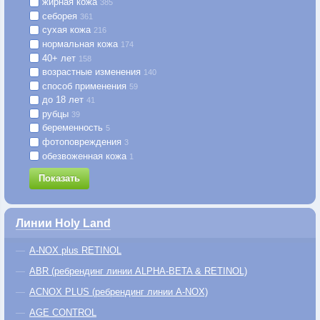
жирная кожа
385
себорея
361
сухая кожа
216
нормальная кожа
174
40+ лет
158
возрастные изменения
140
способ применения
59
до 18 лет
41
рубцы
39
беременность
5
фотоповреждения
3
обезвоженная кожа
1
Показать
Линии Holy Land
A-NOX plus RETINOL
ABR (ребрендинг линии ALPHA-BETA & RETINOL)
ACNOX PLUS (ребрендинг линии A-NOX)
AGE CONTROL