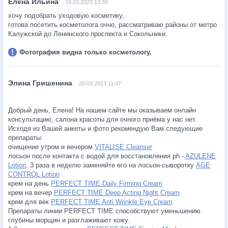
19.03.2023 13:39
хочу подобрать уходовую косметику,
готова посетить косметолога очно, рассматриваю районы от метро
Калужской до Ленинского проспекта и Сокольники.
Фотография видна только косметологу.
20.03.2023 11:47
Добрый день, Елена! На нашем сайте мы оказываем онлайн
консультацию, салона красоты для очного приёма у нас нет.
Исходя из Вашей анкеты и фото рекомендую Вам следующие
препараты:
очищение утром и вечером
VITALISE Cleanser
лосьон после контакта с водой для восстановления ph -
AZULENE
Lotion
, 3 раза в неделю заменяйте его на лосьон-сыворотку
AGE
CONTROL Lotion
крем на день
PERFECT TIME Daily Firming Cream
крем на вечер
PERFECT TIME Deep Acting Night Cream
крем для век
PERFECT TIME Anti Wrinkle Eye Cream
Препараты линии PERFECT TIME способствуют уменьшению
глубины морщин и разглаживают кожу.