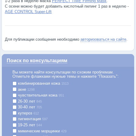
1-2 раза в неделю маска
PERFECT TIME Firming Mask
.
С осени можно будет добавить кислотный пилинг 1 раз в неделю -
AGE CONTROL Super-Lift
Для публикации сообщения необходимо
авторизоваться на сайте
.
Поиск по консультациям
Вы можете найти консультации по схожим проблемам.
Отметьте флажками нужные темы и нажмите "Показать":
комбинированная кожа
1513
акне
1298
чувствительная кожа
951
26-30 лет
845
30-40 лет
705
купероз
612
пигментация
597
19-25 лет
544
мимические морщинки
429