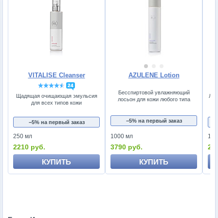
VITALISE Cleanser
AZULENE Lotion
24
Бесспиртовой увлажняющий
Щадящая очищающая эмульсия
Лос
лосьон для кожи любого типа
для всех типов кожи
л
−5% на первый заказ
−5% на первый заказ
250 мл
1000 мл
150
2210 руб.
3790 руб.
25
КУПИТЬ
КУПИТЬ