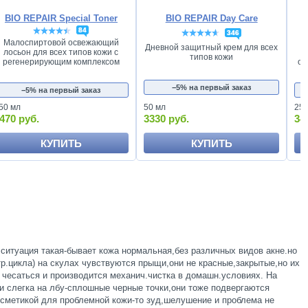
BIO REPAIR Special Toner
BIO REPAIR Day Care
84
346
Малоспиртовой освежающий
Дневной защитный крем для всех
лосьон для всех типов кожи с
типов кожи
регенерирующим комплексом
от
−5% на первый заказ
−5% на первый заказ
50 мл
50 мл
250
470 руб.
3330 руб.
34
КУПИТЬ
КУПИТЬ
ситуация такая-бывает кожа нормальная,без различных видов акне.но
тр.цикла) на скулах чувствуются прыщи,они не красные,закрытые,но их
 чесаться и производится механич.чистка в домашн.условиях. На
 и слегка на лбу-сплошные черные точки,они тоже подвергаются
осметикой для проблемной кожи-то зуд,шелушение и проблема не