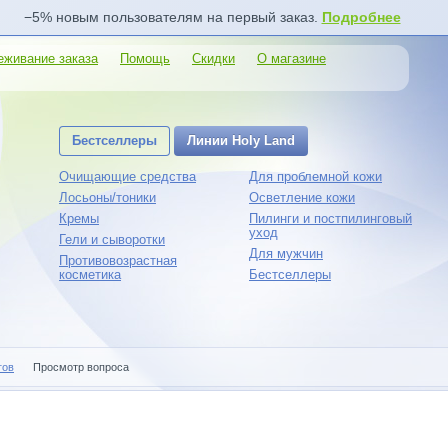
−5% новым пользователям на первый заказ.
Подробнее
еживание заказа
Помощь
Скидки
О магазине
Бестселлеры
Линии Holy Land
Очищающие средства
Для проблемной кожи
Лосьоны/тоники
Осветление кожи
Кремы
Пилинги и постпилинговый
уход
Гели и сыворотки
Для мужчин
Противовозрастная
косметика
Бестселлеры
гов
Просмотр вопроса