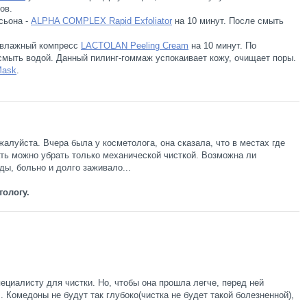
ов.
сьона -
ALPHA COMPLEX Rapid Exfoliator
на 10 минут. После смыть
 влажный компресс
LACTOLAN Peeling Cream
на 10 минут. По
 смыть водой. Данный пилинг-гоммаж успокаивает кожу, очищает поры.
Mask
.
алуйста. Вчера была у косметолога, она сказала, что в местах где
ть можно убрать только механической чисткой. Возможна ли
ы, больно и долго заживало...
ологу.
пециалисту для чистки. Но, чтобы она прошла легче, перед ней
. Комедоны не будут так глубоко(чистка не будет такой болезненной),