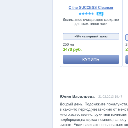
C the SUCCESS Cleanser
315
Деликатное очищающее средство
для всех типов кожи
−5% на первый заказ
250 мл
2
3470 руб.
2
КУПИТЬ
21.02.2013 19:47
Добрый день. Подскажите,пожалуйста.
в какой-то период(независимо от менс
много.естественно, руки мои начинают
подбородке,на щеках немного,на носу
чистке. Если начинаю пользоваться к