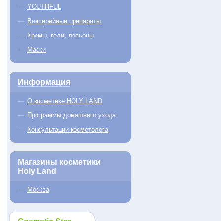
YOUTHFUL
Внесерийные препараты
Кремы, гели, лосьоны
Маски
Информация
О косметике HOLY LAND
Программы домашнего ухода
Консультации косметолога
Магазины косметики
Holy Land
Москва