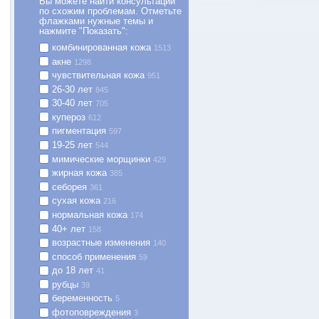
Вы можете найти консультации
по схожим проблемам. Отметьте
флажками нужные темы и
нажмите "Показать":
комбинированная кожа
1513
акне
1298
чувствительная кожа
951
26-30 лет
845
30-40 лет
705
купероз
612
пигментация
597
19-25 лет
544
мимические морщинки
429
жирная кожа
385
себорея
361
сухая кожа
216
нормальная кожа
174
40+ лет
158
возрастные изменения
140
способ применения
59
до 18 лет
41
рубцы
39
беременность
5
фотоповреждения
3