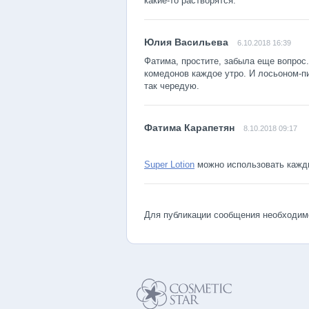
какие-то растворятся.
6.10.2018 16:39
Фатима, простите, забыла еще вопрос
комедонов каждое утро. И лосьоном-п
так чередую.
8.10.2018 09:17
Super Lotion
можно использовать кажд
Для публикации сообщения необходи