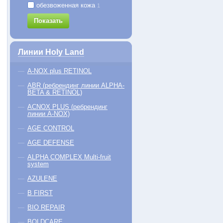
обезвоженная кожа
1
Super Lotion
DOUBLE ACTION Drying Lotion
C t
N
Показать
656
212
Бесспиртовой лосьон для
Суспензия для дезинфекции и
размягчения и растворения
подсушивания воспалительных
крытых и закрытых комедонов
элементов
Линии Holy Land
−5% на первый заказ
−5% на первый заказ
A-NOX plus RETINOL
 мл
30 мл
30 м
20 руб.
1440 руб.
7260
ABR (ребрендинг линии ALPHA-
BETA & RETINOL)
КУПИТЬ
КУПИТЬ
ACNOX PLUS (ребрендинг
линии A-NOX)
AGE CONTROL
AGE DEFENSE
ALPHA COMPLEX Multi-fruit
system
AZULENE
B FIRST
BIO REPAIR
BOLDCARE