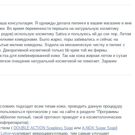
аша консультация. Я однажды делала пилинги в вашем магазине и мне
жи. Во время беременности перешла на натуральную косметику
 родов) использую косметику Sativa и пользуюсь ей до сих пор. Летом
елкими комедонами. Было жарко, поры забивались и сейчас на
рытые мелкие комедоны. Ходила на механическую чистку и пилинг с
я. Декоративной косметикой только bb крем той же фирмы.
стка для комбинированной кожи. Так как кожа жирная летом и сухая
мягкое очищение натуральной косметикой не помогает. Заранее
словиях подходит всем типам кожи, проводить данную процедуру
спользоваться протоколом у нас на сайте в разделе "Программы
й(более полный, такой протокол проводят и в косметологических
рофпрепаратов) :
ством (
DOUBLE ACTION Soapless Soap
или
A-NOX Sugar Soap
)
Lotion
-усиливает микроциркулляцию, тем самым улучшает