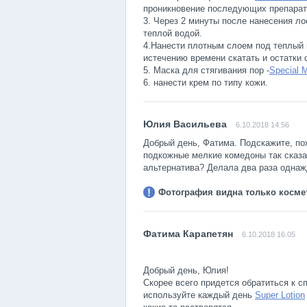
проникновение последующих препарат
3. Через 2 минуты после нанесения ло
теплой водой.
4.Нанести плотным слоем под теплый
истечению времени скатать и остатки
5. Маска для стягивания пор -
Special 
6. нанести крем по типу кожи.
6.10.2018 14:56
Добрый день, Фатима. Подскажите, пож
подкожные мелкие комедоны так сказа
альтернатива? Делала два раза однажд
Фотография видна только космет
6.10.2018 16:05
Добрый день, Юлия!
Скорее всего придется обратиться к с
используйте каждый день
Super Lotion