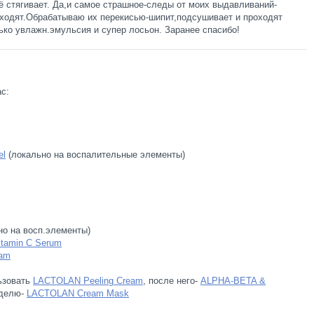
сё стягивает. Да,и самое страшное-следы от моих выдавливаний-
оходят.Обрабатываю их перекисью-шипит,подсушивает и проходят
ько увлажн.эмульсия и супер лосьон. Заранее спасибо!
с:
el
(локально на воспалительные элементы)
но на восп.элементы)
itamin C Serum
eam
ьзовать
LACTOLAN Peeling Cream
, после него-
ALPHA-BETA &
еделю-
LACTOLAN Cream Mask