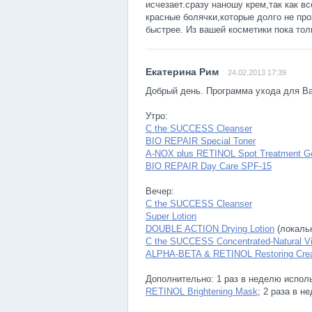
исчезает.сразу наношу крем,так как в
красные болячки,которые долго не пр
быстрее. Из вашей косметики пока тол
24.02.2013 17:39
Добрый день. Программа ухода для Ва
Утро:
C the SUCCESS Cleanser
BIO REPAIR Special Toner
A-NOX plus RETINOL Spot Treatment G
BIO REPAIR Day Care SPF-15
Вечер:
C the SUCCESS Cleanser
Super Lotion
DOUBLE ACTION Drying Lotion
(локаль
C the SUCCESS Concentrated-Natural V
ALPHA-BETA & RETINOL Restoring Cr
Дополнительно: 1 раз в неделю испол
RETINOL Brightening Mask
; 2 раза в н