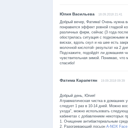
18.09.2018 21:41
Добрый вечер, Фатима! Очень нужна в
понравился эффект ровной гладкой ко
различных фирм, сейчас (3 года после
обострилась ситуация с подкожными м
висках, вдоль скул и на шее есть зак
молочной кислотой- результат на 2 дн
Подскажите, подойдёт ли домашняя чи
чувствительная зимой. Понимаю, что 
спасибо!
19.09.2018 09:39
Добрый день, Юлия!
Атравматическая чистка в домашних у
следует 1 раз в 10-14 дней. Можно во
ухода", можно использовать следующи
кабинетах с добавлением некоторых п
1. Очищение антибактериальным сред
2. Разогревающий лосьон
A-NOX Face 