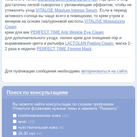
достаточно легкой сыворотки с увлажняющим эффектом, чтобы не
утяжелять уход
VITALISE Moisture Intense Serum
. Если в период
активного солнца вы чаще всего в помещении, то крем утром и
вечером на основе гиалуроновой кислоты
VITALISE Moisturizing
Cream
крем для век
PERFECT TIME Anti Wrinkle Eye Cream
для дополнительного ухода: пилинг-крем для очищения пор и
выравнивания цвета и рельефа
LACTOLAN Peeling Cream
, маска 1-
2 раза в неделю
PERFECT TIME Firming Mask
.
Для публикации сообщения необходимо
авторизоваться на сайте
.
Поиск по консультациям
Вы можете найти консультации по схожим проблемам.
Отметьте флажками нужные темы и нажмите "Показать":
комбинированная кожа
1513
акне
1298
чувствительная кожа
951
26-30 лет
845