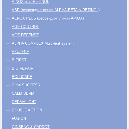
A-NOX plus RETINOL
ABR (ребрендинг линии ALPHA-BETA & RETINOL)
ACNOX PLUS (ребрендинг линии A-NOX)
AGE CONTROL
AGE DEFENSE
ALPHA COMPLEX Multi-fruit system
AZULENE
B FIRST
BIO REPAIR
BOLDCARE
C the SUCCESS
CALM DERM
DERMALIGHT
DOUBLE ACTION
FUSION
GINSENG & CARROT