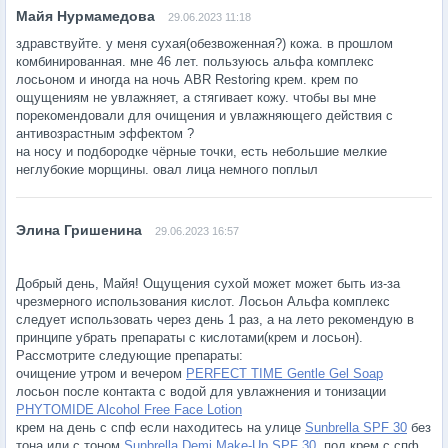
29.06.2023 11:18
здравствуйте. у меня сухая(обезвоженная?) кожа. в прошлом
комбинированная. мне 46 лет. пользуюсь альфа комплекс
лосьоном и иногда на ночь ABR Restoring крем. крем по
ощущениям не увлажняет, а стягивает кожу. чтобы вы мне
порекомендовали для очищения и увлажняющего действия с
антивозрастным эффектом ?
на носу и подбородке чёрные точки, есть небольшие мелкие
неглубокие морщины. овал лица немного поплыл
29.06.2023 16:57
Добрый день, Майя! Ощущения сухой может может быть из-за
чрезмерного использования кислот. Лосьон Альфа комплекс
следует использовать через день 1 раз, а на лето рекомендую в
принципе убрать препараты с кислотами(крем и лосьон).
Рассмотрите следующие препараты:
очищение утром и вечером
PERFECT TIME Gentle Gel Soap
лосьон после контакта с водой для увлажнения и тонизации
PHYTOMIDE Alcohol Free Face Lotion
крем на день с спф если находитесь на улице
Sunbrella SPF 30
без
тона или с тоном
Sunbrella Demi Make-Up SPF 30
, под крем с спф